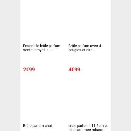
Ensemble brûle-parfum
Brûle-parfum avec 4
senteur myrtille -
bougies et cire
Diamètre 7 x H 7,5 cm -
parfumée - Terre
Blanc
commune et paraffine -
8 x 8 x 8 cm - Diffénts
coloris
2€99
4€99
Brûle-parfum chat
brule parfum h11.6cm et
cire parfumee mirage