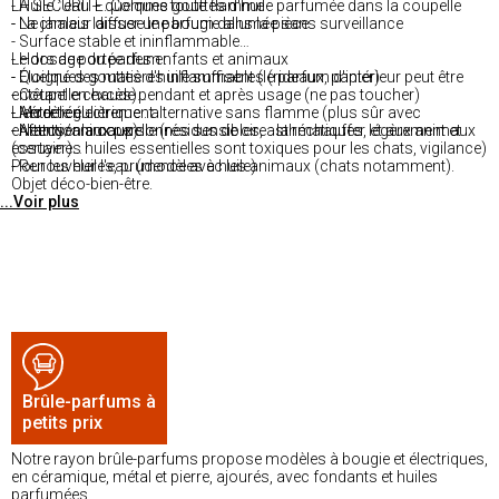
- Huile : eau + quelques gouttes d'huile parfumée dans la coupelle
LA SÉCURITÉ. Comme toute flamme :
- La chaleur diffuse le parfum dans la pièce
- Ne jamais laisser une bougie allumée sans surveillance
- Surface stable et ininflammable
- Hors de portée des enfants et animaux
Le dosage du parfum :
- Éloigné des matières inflammables (rideaux, papier)
- Quelques gouttes d'huile suffisent (le parfum d'intérieur peut être
- Coupelle chaude pendant et après usage (ne pas toucher)
entêtant en excès)
- Modèle électrique : alternative sans flamme (plus sûr avec
- Aérer régulièrement
L'entretien :
enfants/animaux)
- Attention aux personnes sensibles, asthmatiques, et aux animaux
- Nettoyer la coupelle (résidus de cire : la réchauffer légèrement et
(certaines huiles essentielles sont toxiques pour les chats, vigilance)
essuyer)
- Renouveler l'eau (modèles à huile)
Pour les huiles, prudence avec les animaux (chats notamment).
Objet déco-bien-être.
...Voir plus
Brûle-parfums à
petits prix
Notre rayon brûle-parfums propose modèles à bougie et électriques,
en céramique, métal et pierre, ajourés, avec fondants et huiles
parfumées.