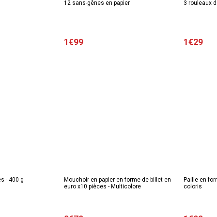
12 sans-gênes en papier
3 rouleaux d
1€99
1€29
s - 400 g
Mouchoir en papier en forme de billet en
Paille en for
euro x10 pièces - Multicolore
coloris