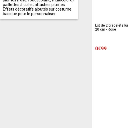
plumes (rose, rouge, blanc, multicolore),
paillettes à coller, attaches plumes.
Effets décoratifs ajoutés sur costume
basique pour le personnaliser.
Lot de 2 bracelets l
20 cm - Rose
0€99