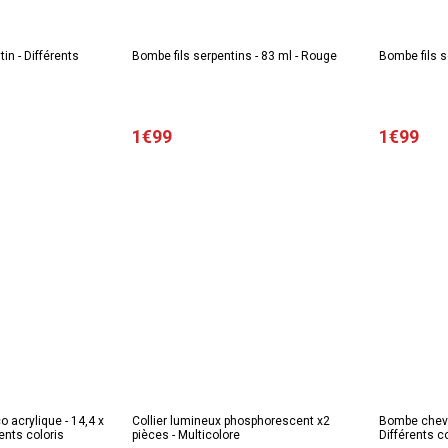
in - Différents
Bombe fils serpentins - 83 ml - Rouge
Bombe fils s
1€99
1€99
 acrylique - 14,4 x
Collier lumineux phosphorescent x2
Bombe cheve
rents coloris
pièces - Multicolore
Différents c