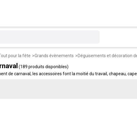
Tout pour la fête
Grands évènements
Déguisements et décoration d
rnaval
(189 produits disponibles)
ent de carnaval, les accessoires font la moitié du travail, chapeau, ca
arnaval : capes colorées, chapeaux thématiques, bijoux fantaisie, acce