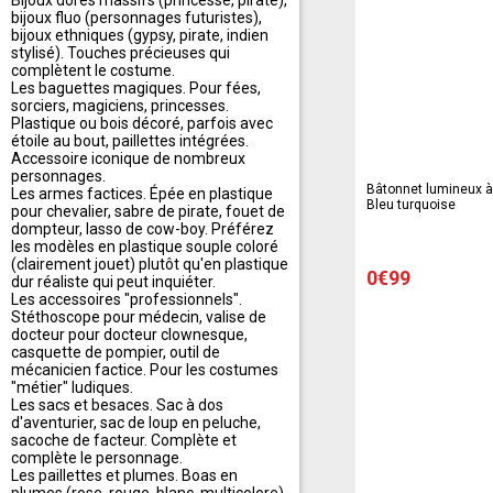
Bijoux dorés massifs (princesse, pirate),
bijoux fluo (personnages futuristes),
bijoux ethniques (gypsy, pirate, indien
stylisé). Touches précieuses qui
complètent le costume.
Les baguettes magiques. Pour fées,
sorciers, magiciens, princesses.
Plastique ou bois décoré, parfois avec
étoile au bout, paillettes intégrées.
Accessoire iconique de nombreux
personnages.
Bâtonnet lumineux à 
Les armes factices. Épée en plastique
Bleu turquoise
pour chevalier, sabre de pirate, fouet de
dompteur, lasso de cow-boy. Préférez
les modèles en plastique souple coloré
(clairement jouet) plutôt qu'en plastique
0€99
dur réaliste qui peut inquiéter.
Les accessoires "professionnels".
Stéthoscope pour médecin, valise de
docteur pour docteur clownesque,
casquette de pompier, outil de
mécanicien factice. Pour les costumes
"métier" ludiques.
Les sacs et besaces. Sac à dos
d'aventurier, sac de loup en peluche,
sacoche de facteur. Complète et
complète le personnage.
Les paillettes et plumes. Boas en