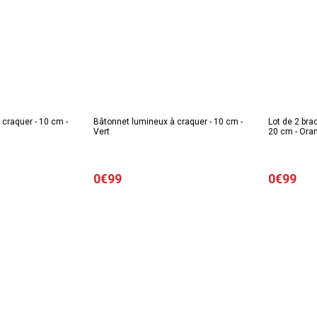
craquer - 10 cm -
Bâtonnet lumineux à craquer - 10 cm -
Lot de 2 bra
Vert
20 cm - Ora
0€99
0€99