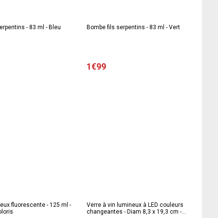
erpentins - 83 ml - Bleu
Bombe fils serpentins - 83 ml - Vert
1€99
ux fluorescente - 125 ml -
Verre à vin lumineux à LED couleurs
oloris
changeantes - Diam 8,3 x 19,3 cm -