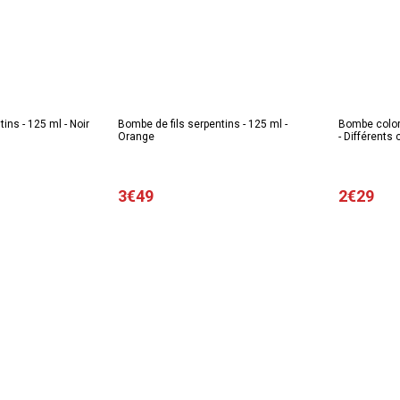
ins - 125 ml - Noir
Bombe de fils serpentins - 125 ml -
Bombe color
Orange
- Différents 
3€49
2€29