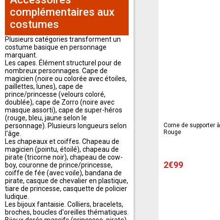
complémentaires aux
costumes
Plusieurs catégories transforment un
costume basique en personnage
marquant.
Les capes. Élément structurel pour de
nombreux personnages. Cape de
magicien (noire ou colorée avec étoiles,
paillettes, lunes), cape de
prince/princesse (velours coloré,
doublée), cape de Zorro (noire avec
masque assorti), cape de super-héros
(rouge, bleu, jaune selon le
personnage). Plusieurs longueurs selon
Corne de supporter à 
Rouge
l'âge.
Les chapeaux et coiffes. Chapeau de
magicien (pointu, étoilé), chapeau de
pirate (tricorne noir), chapeau de cow-
2€99
boy, couronne de prince/princesse,
coiffe de fée (avec voile), bandana de
pirate, casque de chevalier en plastique,
tiare de princesse, casquette de policier
ludique.
Les bijoux fantaisie. Colliers, bracelets,
broches, boucles d'oreilles thématiques.