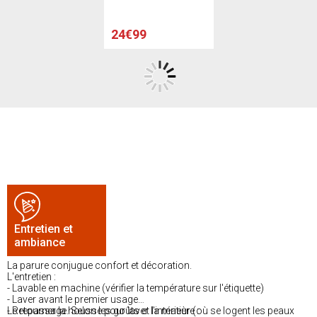
Blanc, gris
24€99
Entretien et
ambiance
La parure conjugue confort et décoration.
L'entretien :
- Lavable en machine (vérifier la température sur l'étiquette)
- Laver avant le premier usage
- Retourner la housse pour laver l'intérieur (où se logent les peaux
Le repassage. Selon les goûts et la matière :