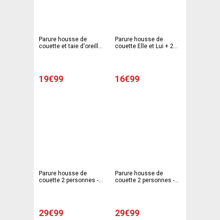
Parure housse de
Parure housse de
couette et taie d'oreiller
couette Elle et Lui + 2
2 personne - 240 x 240
taies d'oreiller - 220 x
cm - 63 x 63 cm - Blanc,
240 cm - 63 x 63 cm -
orange
Multicolore
19€99
16€99
Parure housse de
Parure housse de
couette 2 personnes -
couette 2 personnes -
Modèle fleurs
Modèle cœurs
29€99
29€99