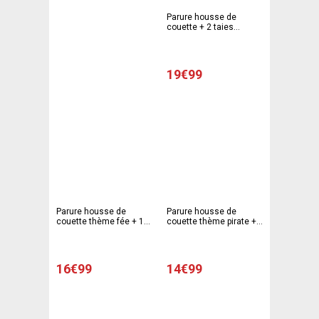
Parure housse de
couette + 2 taies
d'oreiller modèle
Horloges - 220 x 240 cm
- 63 x 63 cm - Blanc, gris
19€99
Parure housse de
Parure housse de
couette thème fée + 1
couette thème pirate +
taie d'oreiller - 140 x 220
1 taie d'oreiller - 140 x
cm - 63 x 63 cm - Rose
220 cm - Blanc, bleu
16€99
14€99