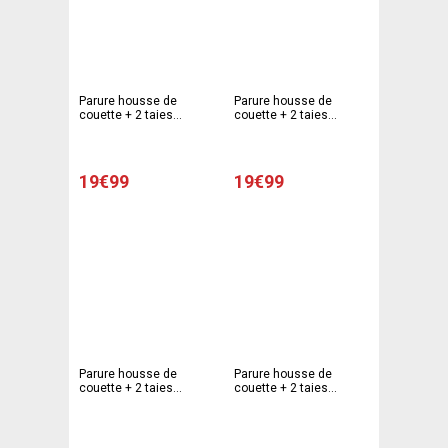
Parure housse de
Parure housse de
couette + 2 taies
couette + 2 taies
d'oreiller modèle liberty -
d'oreiller modèle zen -
220 x 240 cm - 63 x 63
220 x 240 cm - 63 x 63
cm - Mauve, blanc
cm - Blanc, gris, rose
19€99
19€99
Parure housse de
Parure housse de
couette + 2 taies
couette + 2 taies
d'oreiller modèle circle -
d'oreiller modèle pop -
220 x 240 cm - 63 x 63
220 x 240 cm - 63 x63
cm - Blanc, gris
cm - Multicolore