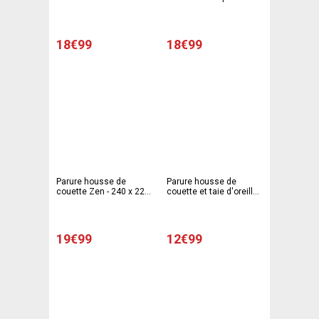
son sac microfibre - 240
taies - 240 x 220 cm - 63
x 220 cm - 63 x 63 cm -
x 63 cm - Multicolore
Multicolore
18€99
18€99
Parure housse de
Parure housse de
couette Zen - 240 x 220
couette et taie d'oreiller
cm - Gris
1 personne - 140 x 200
cm - 63 x 63 cm - Blanc,
orange
19€99
12€99