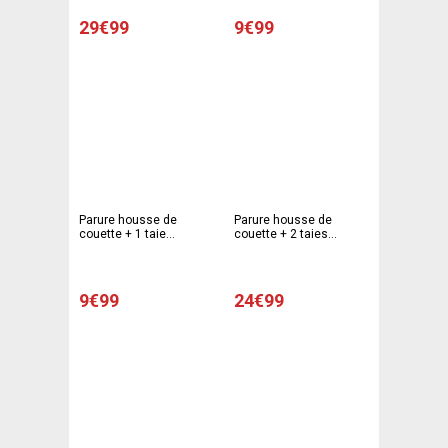
63 x 63 cm - Différents
cm - Multicolore
modèles
29€99
9€99
Parure housse de
Parure housse de
couette + 1 taie
couette + 2 taies
d'oreiller modèle texte -
d'oreiller Londres - 220 x
140 x 200 cm - 63 x 63
240 cm - 63 x 63 cm -
cm - Multicolore
blanc, bleu, rouge
9€99
24€99