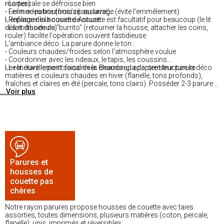
mortes)
- La percale se défroisse bien
- Fermer les boutons/zip au lavage (évite l'emmêlement)
- Le lin se patine (froissé assumé)
- Repasser la housse de couette est facultatif pour beaucoup (le lit
L'enfilage de la couette. Astuce :
défait dissimule)
- La méthode du "burrito" (retourner la housse, attacher les coins,
rouler) facilite l'opération souvent fastidieuse
L'ambiance déco. La parure donne le ton :
- Couleurs chaudes/froides selon l'atmosphère voulue
- Coordonner avec les rideaux, le tapis, les coussins
- Le lit étant le point focal de la chambre, la parure structure la déco
Le renouvellement saisonnier. Beaucoup adaptent leur parure :
matières et couleurs chaudes en hiver (flanelle, tons profonds),
fraîches et claires en été (percale, tons clairs). Posséder 2-3 parures
...Voir plus
permet cette rotation et la disponibilité pendant le lavage.
Parures et
housses de
couette pas
chères
Notre rayon parures propose housses de couette avec taies
assorties, toutes dimensions, plusieurs matières (coton, percale,
flanelle), unis, imprimés et réversibles.