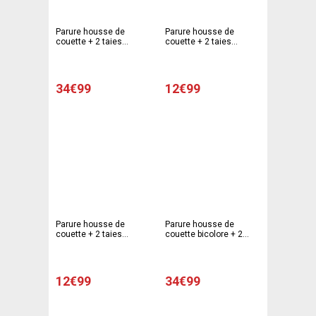
Parure housse de
Parure housse de
couette + 2 taies
couette + 2 taies
d'oreiller - 220 x 240 cm
d'oreiller chatons - 220
- 63 x 63 cm - Gris, blanc
x 240 cm - 63 x 63 cm -
Beige
34€99
12€99
Parure housse de
Parure housse de
couette + 2 taies
couette bicolore + 2
d'oreiller chiots - 220 x
taies d'oreiller - 220 x
240 cm - 63 x 63 cm -
240 cm - 63 x 63 cm -
Beige
Marron, blanc
12€99
34€99