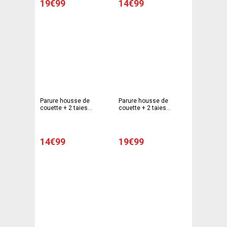
19€99
14€99
Parure housse de
Parure housse de
couette + 2 taies
couette + 2 taies
d'oreiller modèle texte -
d'oreiller modèle New
220 x 240 cm -
York - 220 x 240 cm - 63
Multicolore
x 63 cm - Gris
14€99
19€99