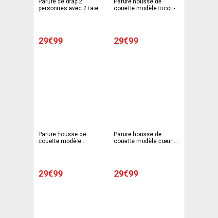
Parure de drap 2
Parure housse de
personnes avec 2 taies
couette modèle tricot -
d'oreiller - Drap plat 240
Blanc, marron
x 290 cm - Taie 63 x 63
cm - Drap housse 140 x
190 cm - Différents
29€99
29€99
modèles
Parure housse de
Parure housse de
couette modèle
couette modèle cœur +
coquelicots + 2 taies
2 taies d'oreiller - 220 x
d'oreiller - 220 x 240 cm
240 cm - 63 x 63 cm -
- 63 x 63 cm - Blanc,
Blanc, marron
marron
29€99
29€99