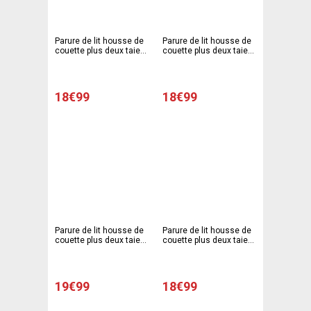
Parure de lit housse de
Parure de lit housse de
couette plus deux taies
couette plus deux taies
d'oreiller modèle SMS -
d'oreiller - 220 x 240 cm
220 x 240 cm - 63 x 63
- 63 x 63 cm - Rayures
cm - Gris, rouge
tons gris
18€99
18€99
Parure de lit housse de
Parure de lit housse de
couette plus deux taies
couette plus deux taies
d'oreiller - 220 x 240 cm
d'oreiller - 220 x 240 cm
- 63 x 63 cm - Pois gris
- 63 x 63 cm - Beige et
fleurs en couleur
19€99
18€99