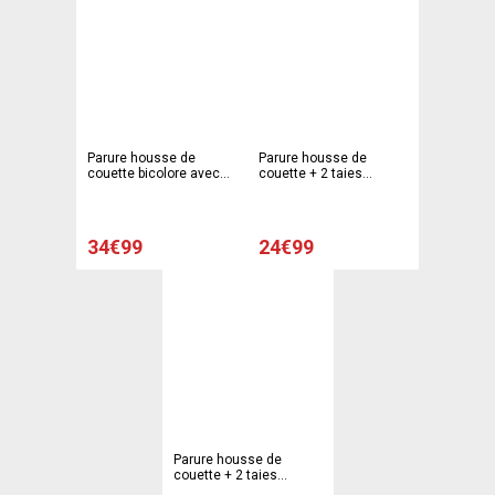
Parure housse de
Parure housse de
couette bicolore avec
couette + 2 taies
boutons + 2 taies
d'oreiller liberty - 220 x
d'oreiller - 220 x 240 cm
240 cm
- 63 x 63 cm - Marron,
blanc
34€99
24€99
Parure housse de
couette + 2 taies
d'oreiller modèle fleurs -