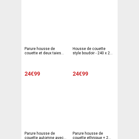
Parure housse de
Housse de couette
couette et deux taies
style boudoir - 240 x 220
d'oreiller - 240 x 220 cm
cm - Gris
- blanc,vert, bleu
24€99
24€99
Parure housse de
Parure housse de
couette automne avec
couette ethnique + 2