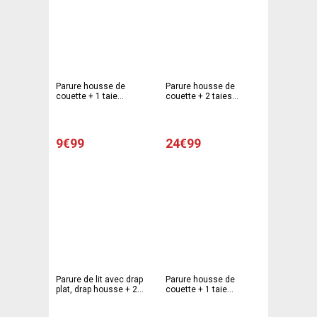
Parure housse de
Parure housse de
couette + 1 taie
couette + 2 taies
d'oreiller chatons - 140
d'oreiller esprit
x 200 cm - 63 x 63 cm -
romantique - 220 x 240
Beige
cm - 63 x 63 cm - Blanc,
violet
9€99
24€99
Parure de lit avec drap
Parure housse de
plat, drap housse + 2
couette + 1 taie
taies d'oreiller - 240 x
d'oreiller modèle pop -
300 cm - 140 x 190 cm -
140 x 200 cm - 63 x 63