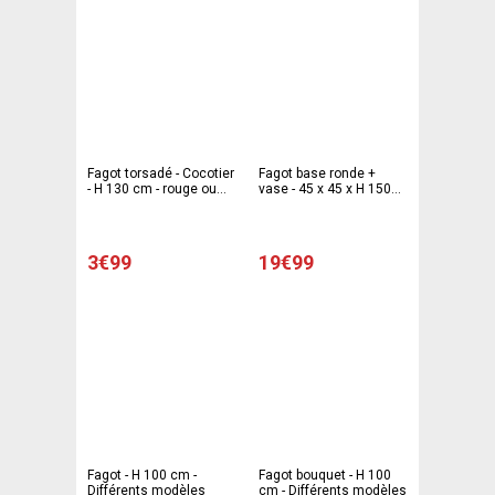
Fagot torsadé - Cocotier
Fagot base ronde +
- H 130 cm - rouge ou
vase - 45 x 45 x H 150
argent
cm - Différents modèles
- Gris, beige, blanc
3€99
19€99
Fagot - H 100 cm -
Fagot bouquet - H 100
Différents modèles
cm - Différents modèles