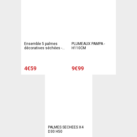
Ensemble 5 palmes
PLUMEAUX PAMPA -
décoratives séchées - H
H110CM
45 cm - Marron
4€59
9€99
PALMES SECHEES X4
D30 H50