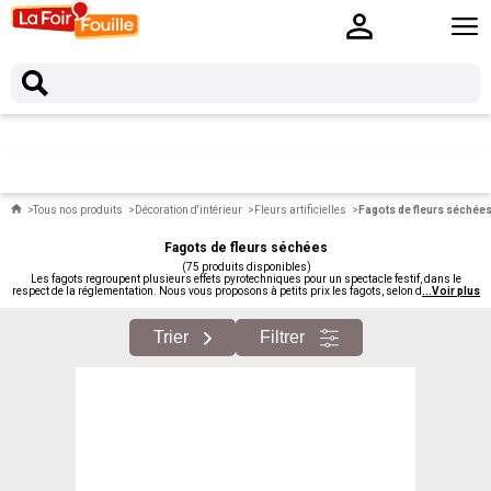
Tous nos produits
Décoration d'intérieur
Fleurs artificielles
Fagots de fleurs séchée
Fagots de fleurs séchées
(75 produits disponibles)
Les fagots regroupent plusieurs effets pyrotechniques pour un spectacle festif, dans le
respect de la réglementation. Nous vous proposons à petits prix les fagots, selon disponibilité
...
Voir plus
et réglementation.
Trier
Filtrer