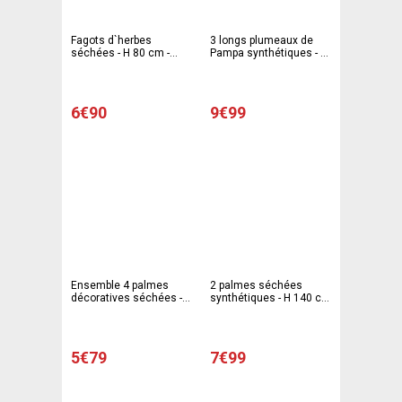
Fagots d`herbes
3 longs plumeaux de
séchées - H 80 cm -
Pampa synthétiques - H
Rose
110 cm - Différents
coloris - Marron, beige
6€90
9€99
Ensemble 4 palmes
2 palmes séchées
décoratives séchées - ø
synthétiques - H 140 cm
30 à 32 cm x H 50 à 60
- Beige
cm - Beige
5€79
7€99