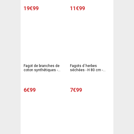
19€99
11€99
Fagot de branches de
Fagots d`herbes
coton synthétiques -
séchées - H 80 cm -
h95 à 100 cm - Blanc,
Beige
marron, gris
6€99
7€99