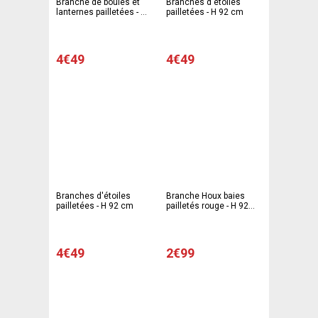
Branche de boules et
Branches d'étoiles
lanternes pailletées - H
pailletées - H 92 cm
95 cm
4€49
4€49
Branches d'étoiles
Branche Houx baies
pailletées - H 92 cm
pailletés rouge - H 92
cm
4€49
2€99