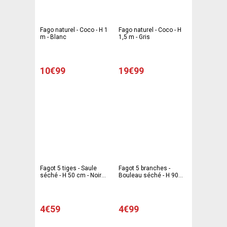
Fago naturel - Coco - H 1
Fago naturel - Coco - H
m - Blanc
1,5 m - Gris
10€99
19€99
Fagot 5 tiges - Saule
Fagot 5 branches -
séché - H 50 cm - Noir
Bouleau séché - H 90
ou doré
cm - Rouge ou argenté
4€59
4€99