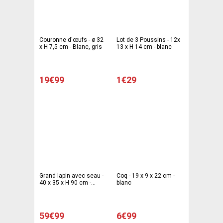
Couronne d'œufs - ø 32
Lot de 3 Poussins - 12x
x H 7,5 cm - Blanc, gris
13 x H 14 cm - blanc
19€99
1€29
Grand lapin avec seau -
Coq - 19 x 9 x 22 cm -
40 x 35 x H 90 cm -
blanc
blanc, gris
59€99
6€99