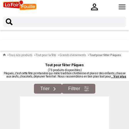
Tous nos produits
Tout pour la fête
Grands évènements
Tout pour fêter Pâques
Tout pour fêter Pâques
(73 produits disponibles)
Pâques, c'est cette fête printanière qui mêle tradition chrétienne et plaisir des enfants, chasse
aux œufs, chocolats, déjeuner familial. Nous rassemblons en bon plan tout pour Pâques :
...
Voir plus
décorations, vaisselle thématique, accessoires de chasse aux œufs, paniers, déguisements
lapin.
Trier
Filtrer