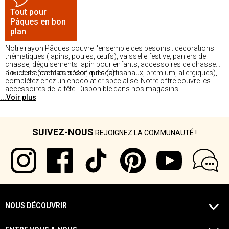
Tout pour
Pâques en bon
plan
Notre rayon Pâques couvre l'ensemble des besoins : décorations
thématiques (lapins, poules, œufs), vaisselle festive, paniers de
chasse, déguisements lapin pour enfants, accessoires de chasse
aux œufs (carte au trésor, indices).
Pour les chocolats spécifiques (artisanaux, premium, allergiques),
complétez chez un chocolatier spécialisé. Notre offre couvre les
accessoires de la fête. Disponible dans nos magasins.
...Voir plus
SUIVEZ-NOUS
REJOIGNEZ LA COMMUNAUTÉ !
NOUS DÉCOUVRIR