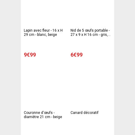
Lapin avec fleur - 16 x H
Nid de 5 œufs portable -
29 cm - blanc, beige
27 x 9 x H 16 cm - gris,
blanc
9€99
6€99
Couronne d'œufs -
Canard décoratif
diamètre 21 cm - beige