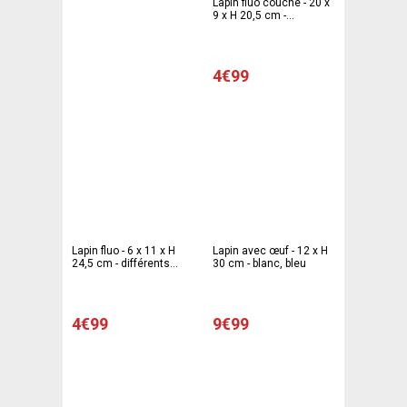
Lapin fluo couché - 20 x
9 x H 20,5 cm -
différents coloris
4€99
Lapin fluo - 6 x 11 x H
Lapin avec œuf - 12 x H
24,5 cm - différents
30 cm - blanc, bleu
coloris
4€99
9€99