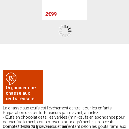
2€99
Organiser une
chasse aux
œufs réussie
La chasse aux œufs est l'événement central pour les enfants.
Préparation des œufs. Plusieurs jours avant, achetez :
- Œufs en chocolat de tailles variées (mini-œufs en abondance pour
cacher facilement, œufs moyens pour agrémenter, gros œufs
comme "trésor" à trouver en dernier)
Comptez 100-300 g de chocolat par enfant selon les goûts familiaux