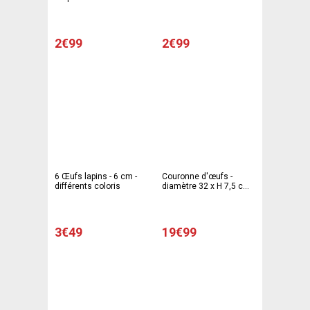
- différents coloris
Différents modèles
2€99
2€99
6 Œufs lapins - 6 cm -
Couronne d'œufs -
différents coloris
diamètre 32 x H 7,5 cm -
blanc
3€49
19€99