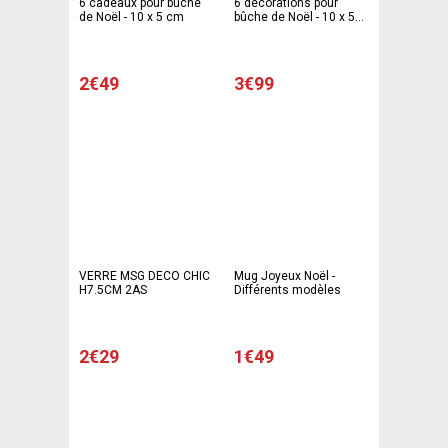
6 cadeaux pour bûche
6 décorations pour
de Noël - 10 x 5 cm
bûche de Noël - 10 x 5
cm
2€49
3€99
VERRE MSG DECO CHIC
Mug Joyeux Noël -
H7.5CM 2AS
Différents modèles
2€29
1€49