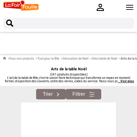
Tous nos produits
Tout pour la fête
Décoration de Noël
Déco table de Noël
Arts de la 
Arts de la table Noël
(241 produits disponibles)
L'art de la table de fête, c'est le savoir-faire technique qui transforme un repas en moment
formel, disposition des couverts, ordre des verres, codes du service. Nous vous proposons à
...
Voir plus
petits prix l'art de la table festive : vaisselle élégante, couverts, verres, accessoires de service.
Trier
Filtrer