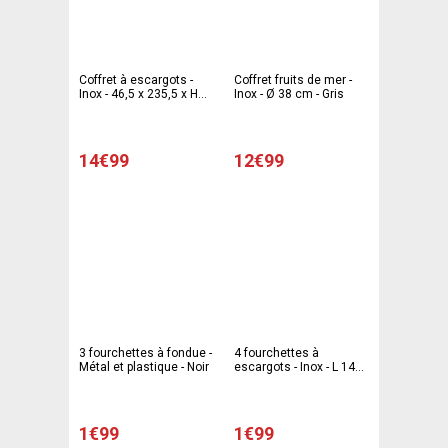
Coffret à escargots -
Coffret fruits de mer -
Inox - 46,5 x 235,5 x H
Inox - Ø 38 cm - Gris
21,5 cm - Gris
14€99
12€99
3 fourchettes à fondue -
4 fourchettes à
Métal et plastique - Noir
escargots - Inox - L 14
cm - Gris
1€99
1€99