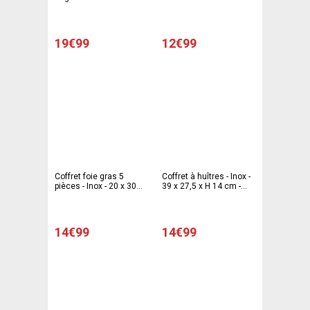
19€99
12€99
Coffret foie gras 5
Coffret à huîtres - Inox -
pièces - Inox - 20 x 30
39 x 27,5 x H 14 cm -
cm
Gris
14€99
14€99