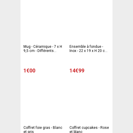
Mug - Céramique - 7 x H
Ensemble à fondue -
9,5 cm - Différents
Inox - 22 x 19 x H 20 cm
modèles au choix
- Gris
1€00
14€99
Coffret foie gras - Blanc
Coffret cupcakes - Rose
et gris
et blanc