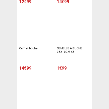
12€99
14€99
Coffret bûche
SEMELLE A BUCHE
35X10CM X5
14€99
1€99