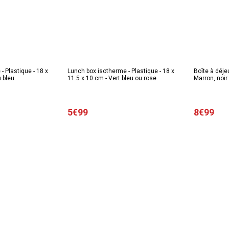
- Plastique - 18 x
Lunch box isotherme - Plastique - 18 x
Boîte à déje
u bleu
11.5 x 10 cm - Vert bleu ou rose
Marron, noir
5€99
8€99