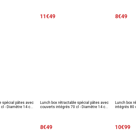
- blanc
11€49
8€49
e spécial pâtes avec
Lunch box rétractable spécial pâtes avec
Lunch box ré
 cl - Diamètre 14 cm
couverts intégrés 70 cl - Diamètre 14 cm
intégrés 80 c
- violet
8€49
10€99