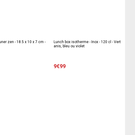
uner zen - 18.5 x 10 x 7 cm -
Lunch box isotherme - Inox - 120 cl - Vert
anis, bleu ou violet
9€99