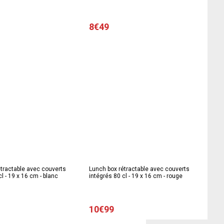
- rouge
8€49
tractable avec couverts
Lunch box rétractable avec couverts
l - 19 x 16 cm - blanc
intégrés 80 cl - 19 x 16 cm - rouge
10€99