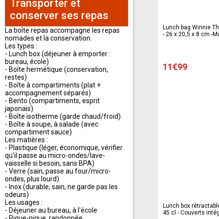
Transporter et
conserver ses repas
Lunch bag Winnie Th
La boîte repas accompagne les repas
- 26 x 20,5 x 8 cm -M
nomades et la conservation.
Les types :
- Lunch box (déjeuner à emporter :
bureau, école)
11€99
- Boîte hermétique (conservation,
restes)
- Boîte à compartiments (plat +
accompagnement séparés)
- Bento (compartiments, esprit
japonais)
- Boîte isotherme (garde chaud/froid)
- Boîte à soupe, à salade (avec
compartiment sauce)
Les matières :
- Plastique (léger, économique, vérifier
qu'il passe au micro-ondes/lave-
vaisselle si besoin, sans BPA)
- Verre (sain, passe au four/micro-
ondes, plus lourd)
- Inox (durable, sain, ne garde pas les
odeurs)
Les usages :
Lunch box rétractabl
- Déjeuner au bureau, à l'école
45 cl - Couverts intég
- Pique-nique, randonnée