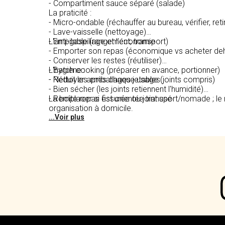
- Compartiment sauce séparé (salade)
La praticité :
- Micro-ondable (réchauffer au bureau, vérifier, ret
- Lave-vaisselle (nettoyage)
- Empilable (rangement, transport)
L'anti-gaspillage et l'économie :
- Emporter son repas (économique vs acheter de
- Conserver les restes (réutiliser)
- Batch cooking (préparer en avance, portionner)
L'hygiène :
- Réduit les emballages jetables
- Nettoyer après chaque usage (joints compris)
- Bien sécher (les joints retiennent l'humidité)
- Remplacer si fissurée ou joint usé
La boîte repas est orientée transport/nomade ; le 
organisation à domicile.
...Voir plus