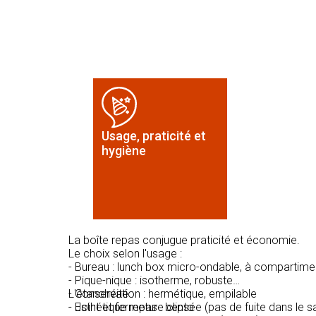
Usage, praticité et
hygiène
La boîte repas conjugue praticité et économie.
Le choix selon l'usage :
- Bureau : lunch box micro-ondable, à compartime
- Pique-nique : isotherme, robuste
- Conservation : hermétique, empilable
L'étanchéité :
- Esthétique repas : bento
- Joint et fermeture clipsée (pas de fuite dans le s