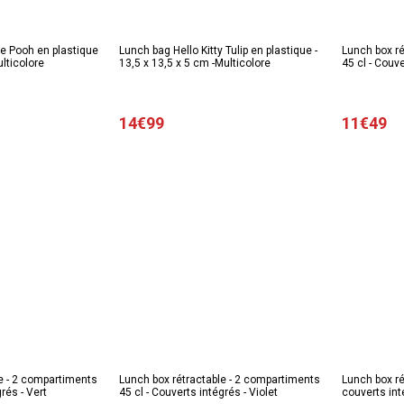
e Pooh en plastique
Lunch bag Hello Kitty Tulip en plastique -
Lunch box ré
ulticolore
13,5 x 13,5 x 5 cm -Multicolore
45 cl - Couve
14€99
11€49
e - 2 compartiments
Lunch box rétractable - 2 compartiments
Lunch box ré
rés - Vert
45 cl - Couverts intégrés - Violet
couverts int