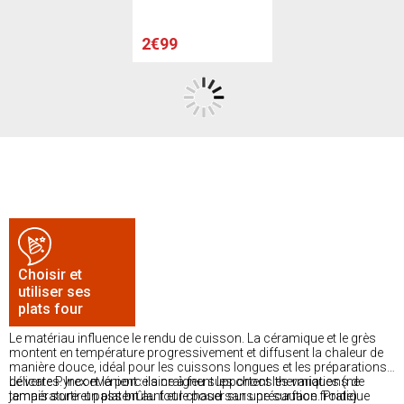
2€99
Choisir et
utiliser ses
plats four
Le matériau influence le rendu de cuisson. La céramique et le grès
montent en température progressivement et diffusent la chaleur de
manière douce, idéal pour les cuissons longues et les préparations
délicates. Inconvénient : ils craignent les chocs thermiques (ne
Le verre Pyrex et la porcelaine à feu supportent les variations de
jamais sortir un plat brûlant et le poser sur une surface froide).
température et passent au four chaud sans précaution. Pratique