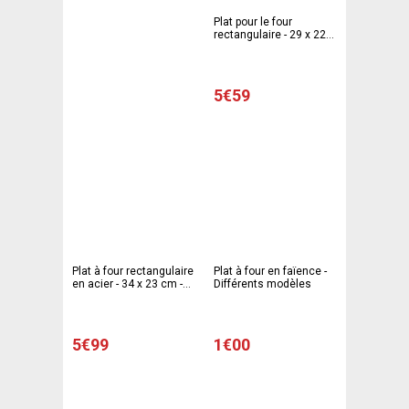
Plat pour le four
rectangulaire - 29 x 22
cm - Gris
5€59
Plat à four rectangulaire
Plat à four en faïence -
en acier - 34 x 23 cm -
Différents modèles
Gris
5€99
1€00