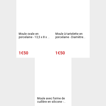
Moule ovale en
Moule à tartelette en
porcelaine - 13,5 x 8 x H
porcelaine - Diamètre
2,5 cm - Blanc
10,5 cm - Blanc
1€50
1€50
Moule avec forme de
cuillère en silicone -
Marron