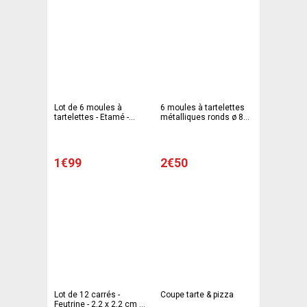
Lot de 6 moules à
6 moules à tartelettes
tartelettes - Etamé -
métalliques ronds ø 8
Diamètre 7 cm - Gris
cm
1€99
2€50
Lot de 12 carrés -
Coupe tarte & pizza
Feutrine - 2,2 x 2,2 cm -