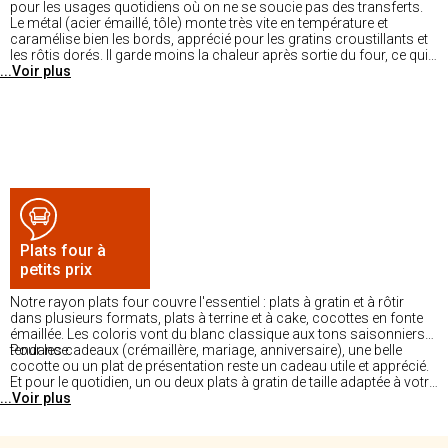
pour les usages quotidiens où on ne se soucie pas des transferts.
Le métal (acier émaillé, tôle) monte très vite en température et
caramélise bien les bords, apprécié pour les gratins croustillants et
les rôtis dorés. Il garde moins la chaleur après sortie du four, ce qui
...Voir plus
peut être un avantage (refroidissement rapide pour servir) ou un
inconvénient (les plats refroidissent sur table). À choisir selon votre
type de cuisson dominant.
Plats four à
petits prix
Notre rayon plats four couvre l'essentiel : plats à gratin et à rôtir
dans plusieurs formats, plats à terrine et à cake, cocottes en fonte
émaillée. Les coloris vont du blanc classique aux tons saisonniers
tendance.
Pour les cadeaux (crémaillère, mariage, anniversaire), une belle
cocotte ou un plat de présentation reste un cadeau utile et apprécié.
Et pour le quotidien, un ou deux plats à gratin de taille adaptée à votre
...Voir plus
famille suffisent largement à couvrir tous les usages courants.