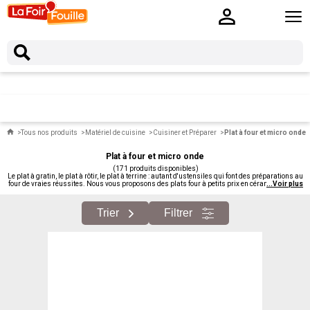
Tous nos produits
Matériel de cuisine
Cuisiner et Préparer
Plat à four et micro onde
Plat à four et micro onde
(171 produits disponibles)
Le plat à gratin, le plat à rôtir, le plat à terrine : autant d'ustensiles qui font des préparations au
four de vraies réussites. Nous vous proposons des plats four à petits prix en céramique, grès,
...
Voir plus
verre, métal. Pour les gratins du dimanche aux poulets rôtis.
Trier
Filtrer