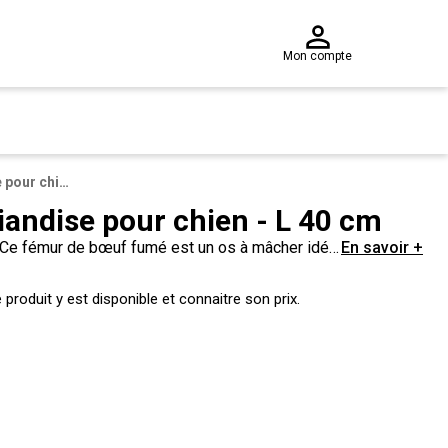
Mon compte
Os fémur de bœuf friandise pour chien - L 40 cm
iandise pour chien - L 40 cm
 ! Ce fémur de bœuf fumé est un os à mâcher idéal
En savoir +
produit y est disponible et connaitre son prix.