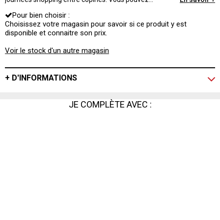
facilement le porter avec des baskets ou des talons
Pour bien choisir :
selon vos envies.
Choisissez votre magasin pour savoir si ce produit y est
disponible et connaitre son prix.
Voir le stock d'un autre magasin
+ D'INFORMATIONS
JE COMPLÈTE AVEC :