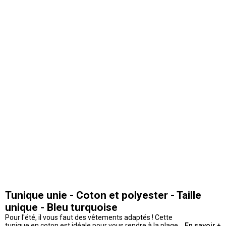
Tunique unie - Coton et polyester - Taille
unique - Bleu turquoise
Pour l'été, il vous faut des vêtements adaptés ! Cette
tunique en coton est idéale pour vous rendre à la plage.
En savoir +