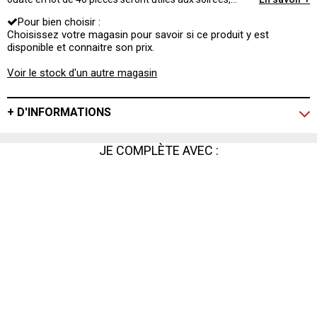
réceptions, fêtes d’enfants ou repas en famille. Faciles à
Pour bien choisir :
plier, elles pourront se prêter à des formes simples ou
sophistiquées.
Choisissez votre magasin pour savoir si ce produit y est
disponible et connaitre son prix.
Voir le stock d'un autre magasin
+ D'INFORMATIONS
JE COMPLÈTE AVEC :