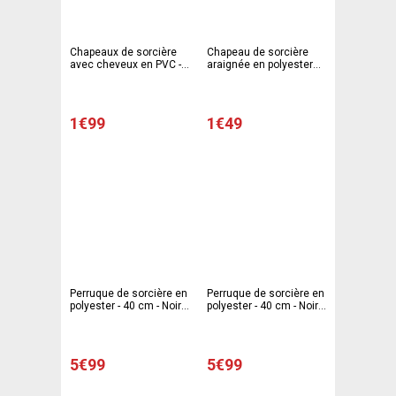
Chapeaux de sorcière
Chapeau de sorcière
avec cheveux en PVC -
araignée en polyester
10,5 x 25 cm - Différents
taffetas - 32 x 36 cm -
coloris
Différents coloris
1€99
1€49
Perruque de sorcière en
Perruque de sorcière en
polyester - 40 cm - Noir
polyester - 40 cm - Noir
et blanc
et rouge
5€99
5€99