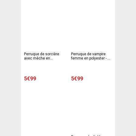
Perruque de sorcière
Perruque de vampire
avec mèche en
femme en polyester - 49
polyester - 49 cm - 2
cm - Noir et blanc
modèles au choix
5€99
5€99