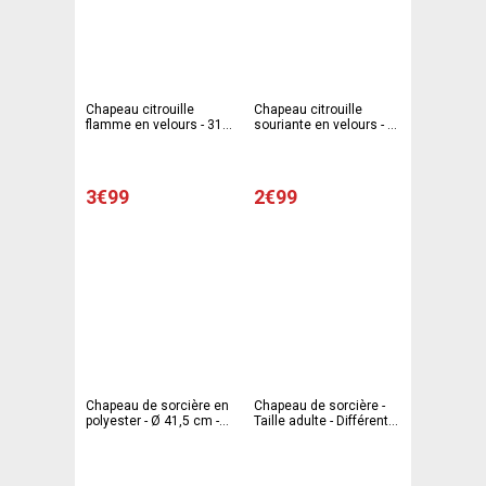
Chapeau citrouille
Chapeau citrouille
flamme en velours - 31 x
souriante en velours - Ø
24 cm - Orange ou
29 cm - Orange
jaune
3€99
2€99
Chapeau de sorcière en
Chapeau de sorcière -
polyester - Ø 41,5 cm -
Taille adulte - Différents
Noir
modèles assortis - L 43
x H 2 x l 43 cm -
Multicolore - PTIT
CLOWN