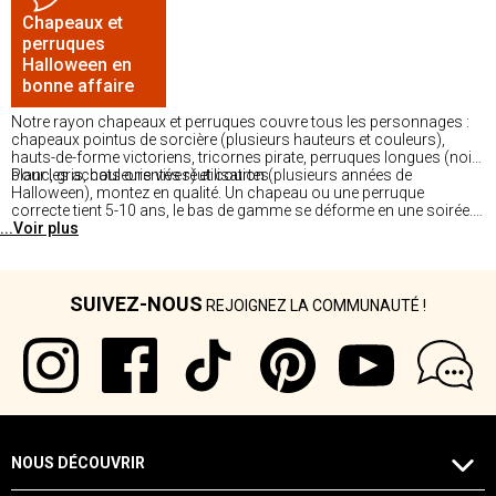
Chapeaux et
perruques
Halloween en
bonne affaire
Notre rayon chapeaux et perruques couvre tous les personnages :
chapeaux pointus de sorcière (plusieurs hauteurs et couleurs),
hauts-de-forme victoriens, tricornes pirate, perruques longues (noir,
blanc, gris, couleurs vives) et courtes.
Pour les achats orientés réutilisation (plusieurs années de
Halloween), montez en qualité. Un chapeau ou une perruque
correcte tient 5-10 ans, le bas de gamme se déforme en une soirée.
...Voir plus
Disponible dans nos magasins.
SUIVEZ-NOUS
REJOIGNEZ LA COMMUNAUTÉ !
NOUS DÉCOUVRIR