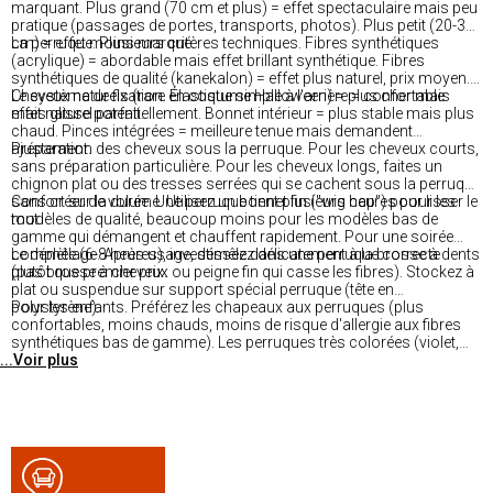
marquant. Plus grand (70 cm et plus) = effet spectaculaire mais peu
pratique (passages de portes, transports, photos). Plus petit (20-30
cm) = effet moins marqué.
La perruque. Plusieurs critères techniques. Fibres synthétiques
(acrylique) = abordable mais effet brillant synthétique. Fibres
synthétiques de qualité (kanekalon) = effet plus naturel, prix moyen.
Cheveux naturels (rare en costume Halloween) = plus cher mais
Le système de fixation. Élastique simple à l'arrière = confortable
effet naturel parfait.
mais glisse potentiellement. Bonnet intérieur = plus stable mais plus
chaud. Pinces intégrées = meilleure tenue mais demandent
ajustement.
Préparation des cheveux sous la perruque. Pour les cheveux courts,
sans préparation particulière. Pour les cheveux longs, faites un
chignon plat ou des tresses serrées qui se cachent sous la perruque
sans créer de volume. Utilisez un bonnet fin ("wig cap") pour lisser le
Confort sur la durée. Une perruque tient plusieurs heures pour les
tout.
modèles de qualité, beaucoup moins pour les modèles bas de
gamme qui démangent et chauffent rapidement. Pour une soirée
complète (6-8 heures), investissez dans une perruque correcte
Le démêlage. Après usage, démêlez délicatement à la brosse à dents
plutôt que premier prix.
(pas brosse à cheveux ou peigne fin qui casse les fibres). Stockez à
plat ou suspendue sur support spécial perruque (tête en
polystyrène).
Pour les enfants. Préférez les chapeaux aux perruques (plus
confortables, moins chauds, moins de risque d'allergie aux fibres
synthétiques bas de gamme). Les perruques très colorées (violet,
...Voir plus
vert, rose vif) amusent particulièrement les enfants pour 1-2 heures
de tournée.