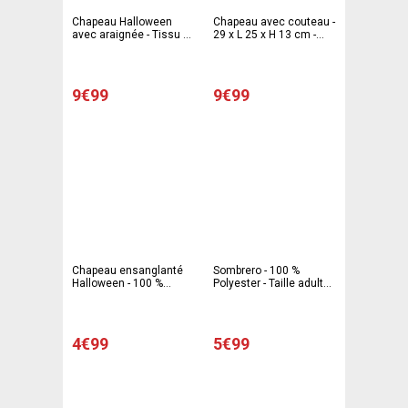
Chapeau Halloween
Chapeau avec couteau -
avec araignée - Tissu et
29 x L 25 x H 13 cm -
papier - 25,5 x 28,5 x H
Noir
15,5 cm - Noir
9€99
9€99
Chapeau ensanglanté
Sombrero - 100 %
Halloween - 100 %
Polyester - Taille adulte -
Polyester - 29 x 24 x 10
Noir
cm - Rouge et noir
4€99
5€99