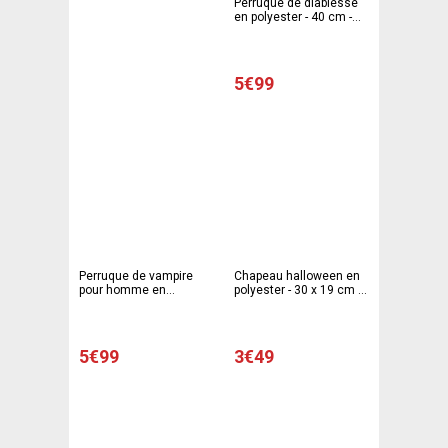
Perruque de diablesse
en polyester - 40 cm -
Noir et rouge
5€99
Perruque de vampire
Chapeau halloween en
pour homme en
polyester - 30 x 19 cm -4
Polyester - Taille unique
modèles différents
- Noir
5€99
3€49