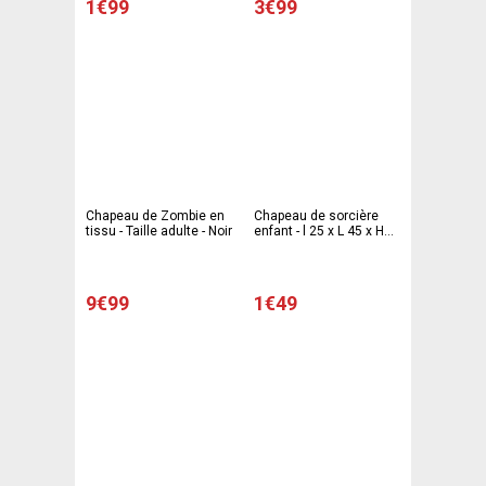
1€99
3€99
Chapeau de Zombie en
Chapeau de sorcière
tissu - Taille adulte - Noir
enfant - l 25 x L 45 x H
45 cm - Noir - PTIT
CLOWN
9€99
1€49