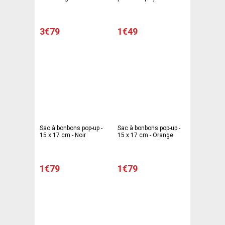
polyester et taffetas - 34
taffetas - 38 x 46 cm -
x 47 cm - Noir
Noir
3€79
1€49
Sac à bonbons pop-up -
Sac à bonbons pop-up -
15 x 17 cm - Noir
15 x 17 cm - Orange
1€79
1€79