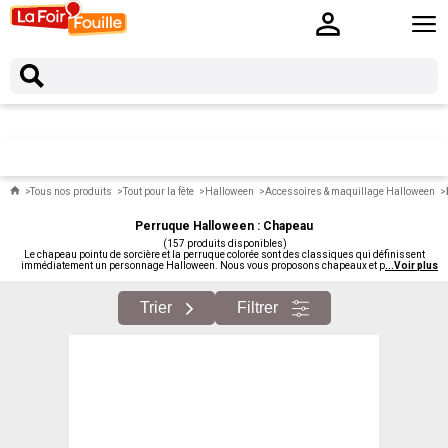
Tous nos produits
Tout pour la fête
Halloween
Accessoires & maquillage Halloween
Perruque Halloween : Chapeau
(157 produits disponibles)
Le chapeau pointu de sorcière et la perruque colorée sont des classiques qui définissent
immédiatement un personnage Halloween. Nous vous proposons chapeaux et perruques
...
Voir plus
Halloween en bonne affaire : modèles pour tous les personnages, plusieurs couleurs et styles.
Trier
Filtrer