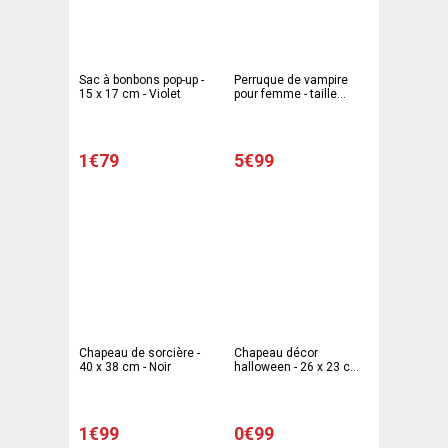
Sac à bonbons pop-up -
Perruque de vampire
15 x 17 cm - Violet
pour femme - taille
unique - Noir et gris
1€79
5€99
Chapeau de sorcière -
Chapeau décor
40 x 38 cm - Noir
halloween - 26 x 23 cm -
Différents modèles
1€99
0€99