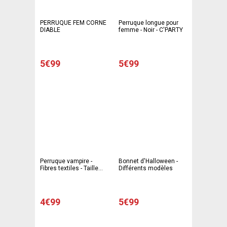
PERRUQUE FEM CORNE
Perruque longue pour
DIABLE
femme - Noir - C'PARTY
5€99
5€99
Perruque vampire -
Bonnet d'Halloween -
Fibres textiles - Taille
Différents modèles
adulte - Noir et blanc
4€99
5€99