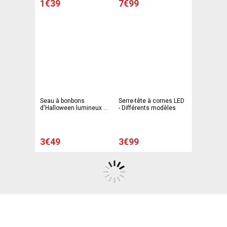
1€39
7€99
Seau à bonbons
Serre-tête à cornes LED
d'Halloween lumineux -
- Différents modèles
H 16 cm - Violet -
C'PARTY
3€49
3€99