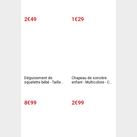
21.5 cm - Orange - Noir -
C'PARTY
Vert - C'PARTY
2€49
1€29
Déguisement de
Chapeau de sorcière
squelette bébé - Taille
enfant - Multicolore - C
12/24 mois - C'PARTY
PARTY
8€99
2€99