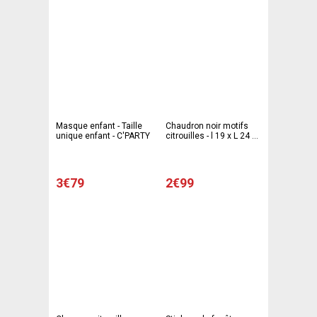
Masque enfant - Taille
Chaudron noir motifs
unique enfant - C'PARTY
citrouilles - l 19 x L 24 x
H 14.5 cm - Multicolore -
C PARTY
3€79
2€99