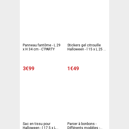
Panneau fantôme - L 29
Stickers gel citrouille
x H 34 cm - C'PARTY
Halloween - l 15 x L 25 x
H 0.01 cm - Noir -
Orange - C PARTY
3€99
1€49
Sac en tissu pour
Panier à bonbons -
Halloween - l 17.5 x L
Différents modèles -