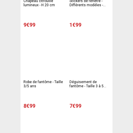
Chapeau citrouille
Stickers de fenêtre -
lumineux - H 20 cm
Différents modèles -
C'PARTY
9€99
1€99
Robe de fantôme - Taille
Déguisement de
3/5 ans
fantôme - Taille 3 à 5
ans - C'PARTY
8€99
7€99