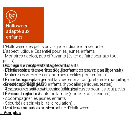
Halloween
adapté aux
enfants
L'Halloween des petits privilégie le ludique et la sécurité.
L'aspect ludique. Essentiel pour les jeunes enfants :
- Monstres rigolos, pas effrayants (éviter de faire peur aux tout-
petits)
- Couleurs vives, personnages amusants
Les déguisements enfants. Sécurité :
- L'Halloween enfant = fête, déguisement, bonbons, pas l'horreur
- Confortables, à la bonne taille (l'enfant doit pouvoir bouger, voir)
- Matières conformes aux normes (textiles pour enfants)
- Éviter les masques gênant la vue/respiration (préférer le maquillage
Le maquillage enfant :
ou les loups dégagés)
- Produits SPÉCIFIQUES enfants (hypoallergéniques, testés)
- Accessoires sans petites pièces dangereuses pour les tout-petits
- Test sur une petite zone avant (allergies)
- Éléments réfléchissants ou lampe (sortie le soir, sécurité)
- Démaquillage doux
La sortie "bonbons" :
- Accompagner les jeunes enfants
- Sécurité (le soir, visibilité, circulation)
- Modération sur les bonbons
C'est la version douce et enfantine d'Halloween.
...Voir plus