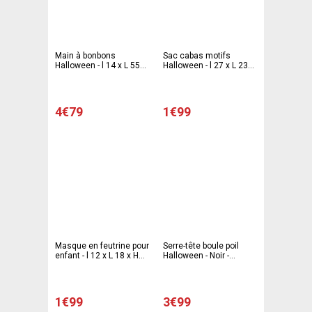
Main à bonbons
Sac cabas motifs
Halloween - l 14 x L 55
Halloween - l 27 x L 23
cm - Noir - C'PARTY
cm - Violet - Vert -
Orange - C'PARTY
4€79
1€99
Masque en feutrine pour
Serre-tête boule poil
enfant - l 12 x L 18 x H
Halloween - Noir -
0.2 cm - Vert - C'PARTY
Orange - Rose
1€99
3€99