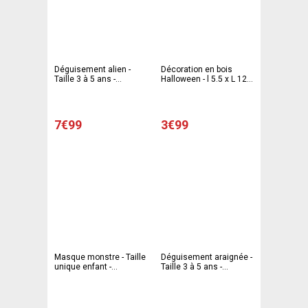
Déguisement alien -
Décoration en bois
Taille 3 à 5 ans -
Halloween - l 5.5 x L 12 x
C'PARTY
H 29.5 cm - Multicolore
7€99
3€99
Masque monstre - Taille
Déguisement araignée -
unique enfant -
Taille 3 à 5 ans -
Différents modèles
C'PARTY