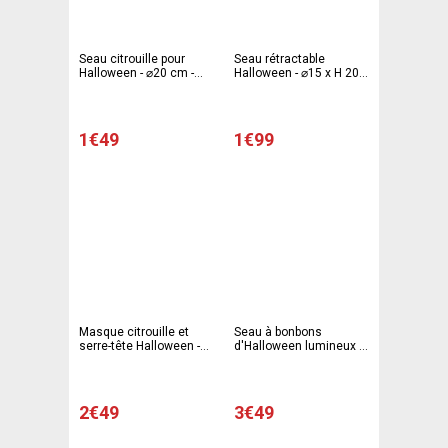
Seau citrouille pour
Seau rétractable
Halloween - ⌀20 cm -
Halloween - ⌀15 x H 20
Orange - Violet - Noir -
cm - Orange - Vert - Noir
C'PARTY
- C PARTY
1€49
1€99
Masque citrouille et
Seau à bonbons
serre-tête Halloween -
d'Halloween lumineux -
Orange - C'PARTY
H 16 cm - Orange -
C'PARTY
2€49
3€49