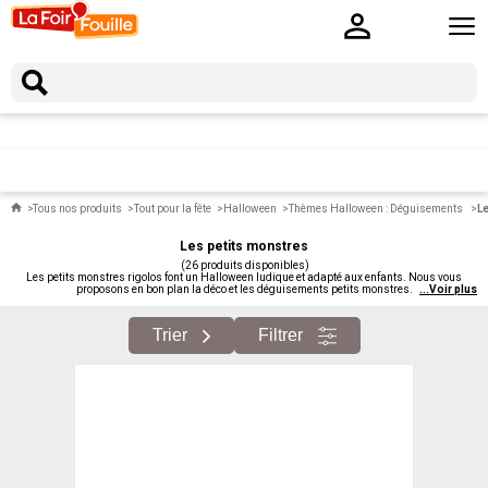
Tous nos produits
Tout pour la fête
Halloween
Thèmes Halloween : Déguisements
Le
Les petits monstres
(26 produits disponibles)
Les petits monstres rigolos font un Halloween ludique et adapté aux enfants. Nous vous
proposons en bon plan la déco et les déguisements petits monstres.
...
Voir plus
Trier
Filtrer