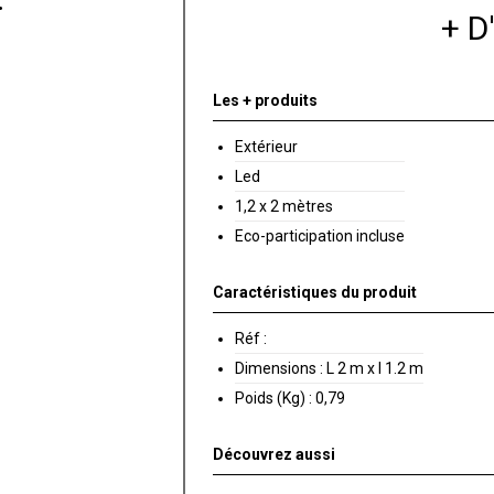
+ 
Les + produits
Extérieur
Led
1,2 x 2 mètres
Eco-participation incluse
Caractéristiques du produit
Réf :
Dimensions :
L 2 m x l 1.2 m
Poids (Kg) :
0,79
Découvrez aussi