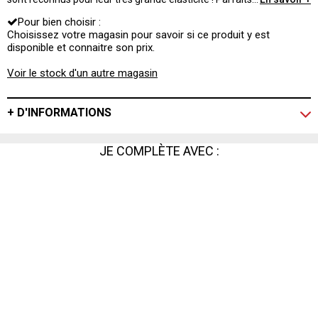
pour maintenir un objet en position, quel que soit votre
Pour bien choisir :
usage ! Colis, porte, grosse charge… L'assurance
tranquillité !
Choisissez votre magasin pour savoir si ce produit y est
disponible et connaitre son prix.
Voir le stock d'un autre magasin
+ D'INFORMATIONS
JE COMPLÈTE AVEC :