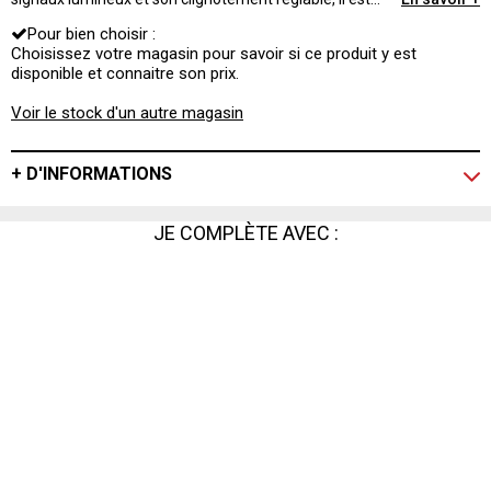
votre assurance visibilité auprès des usagers de la route
Pour bien choisir :
et le garant de votre sécurité… en piste !
Choisissez votre magasin pour savoir si ce produit y est
disponible et connaitre son prix.
Voir le stock d'un autre magasin
+ D'INFORMATIONS
JE COMPLÈTE AVEC :