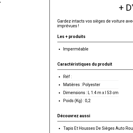
+ 
Gardez intacts vos sièges de voiture ave
imprévues !
Les + produits
Imperméable
Caractéristiques du produit
Réf :
Matières :
Polyester
Dimensions :
L 1.4 m x l 53 cm
Poids (Kg) :
0,2
Découvrez aussi
Tapis Et Housses De Sièges Auto Ro