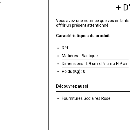
+ 
Vous avez une nourrice que vos enfants a
offrir un présent attentionné.
Caractéristiques du produit
Réf :
Matières :
Plastique
Dimensions :
L 9 cm x l 9 cm x H 9 cm
Poids (Kg) :
0
Découvrez aussi
Fournitures Scolaires Rose