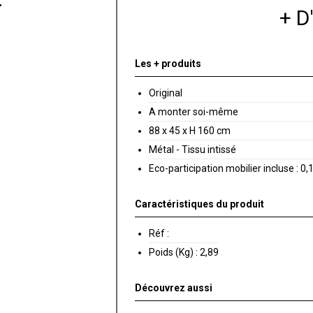
+ 
Les + produits
Original
A monter soi-même
88 x 45 x H 160 cm
Métal - Tissu intissé
Eco-participation mobilier incluse : 0,
Caractéristiques du produit
Réf :
Poids (Kg) :
2,89
Découvrez aussi