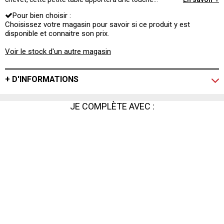
follement contemporaine à votre intérieur. On adore son
Pour bien choisir :
design épuré et sa couleur unique !
Choisissez votre magasin pour savoir si ce produit y est
disponible et connaitre son prix.
Voir le stock d'un autre magasin
+ D'INFORMATIONS
JE COMPLÈTE AVEC :