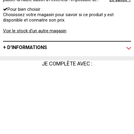
rentrer chez soi avec ce modèle orientable selon vos
Pour bien choisir :
envies.
Choisissez votre magasin pour savoir si ce produit y est
disponible et connaitre son prix.
Voir le stock d'un autre magasin
+ D'INFORMATIONS
JE COMPLÈTE AVEC :