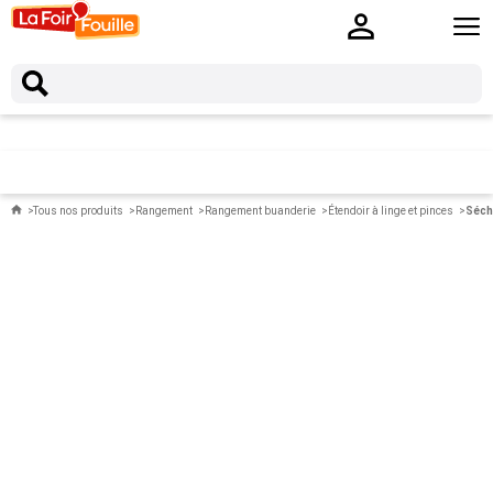
Tous nos produits
Rangement
Rangement buanderie
Étendoir à linge et pinces
Sécho