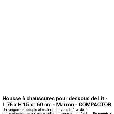
Housse à chaussures pour dessous de Lit -
L 76 x H 15 x l 60 cm - Marron - COMPACTOR
Un rangement souple et malin, pour vous libérer de la
place et exploiter au mieux celle que vous avez déjà !
En savoir +