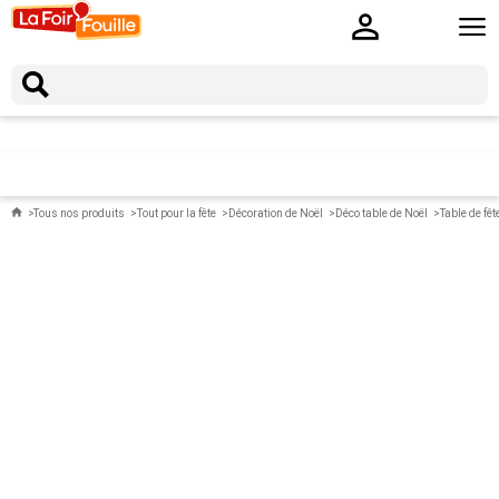
Tous nos produits
Tout pour la fête
Décoration de Noël
Déco table de Noël
Table de fêt