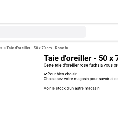
rs
Taie d'oreiller - 50 x 70 cm - Rose fuchsia
Taie d'oreiller - 50 
Cette taie d'oreiller rose fuchsia vous p
associer avec une housse de couette et
Pour bien choisir :
déco pepsy et dynamique !
Choisissez votre magasin pour savoir si ce 
Voir le stock d'un autre magasin