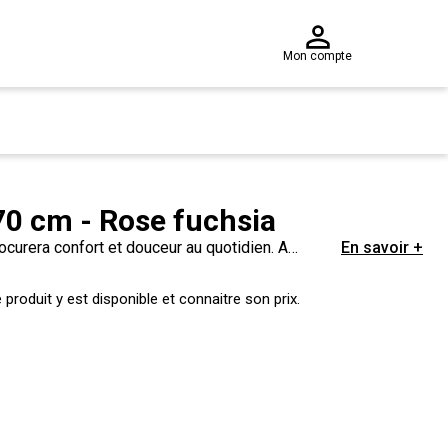
Mon compte
x 70 cm - Rose fuchsia
rocurera confort et douceur au quotidien. A
En savoir +
 un drap housse de la même couleur pour une
produit y est disponible et connaitre son prix.