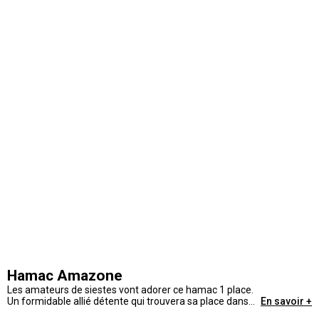
Hamac Amazone
Les amateurs de siestes vont adorer ce hamac 1 place.
Un formidable allié détente qui trouvera sa place dans
En savoir +
votre jardin pour une déco ambiance tropicale !