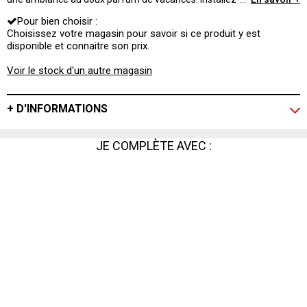
vous confortablement et profitez-en pour faire une
Pour bien choisir :
petite sieste au soleil !
Choisissez votre magasin pour savoir si ce produit y est
disponible et connaitre son prix.
Voir le stock d'un autre magasin
+ D'INFORMATIONS
JE COMPLÈTE AVEC :