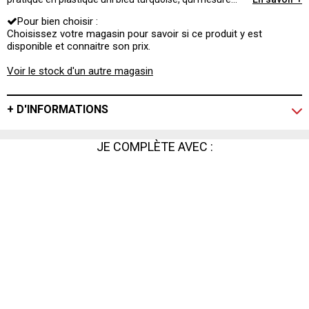
18cm x 38cm et pèse 104g. Ses 3 compartiments sont
Pour bien choisir :
très utiles pour éviter aux différents aliments de se
mélanger.
Choisissez votre magasin pour savoir si ce produit y est
disponible et connaitre son prix.
Voir le stock d'un autre magasin
+ D'INFORMATIONS
JE COMPLÈTE AVEC :