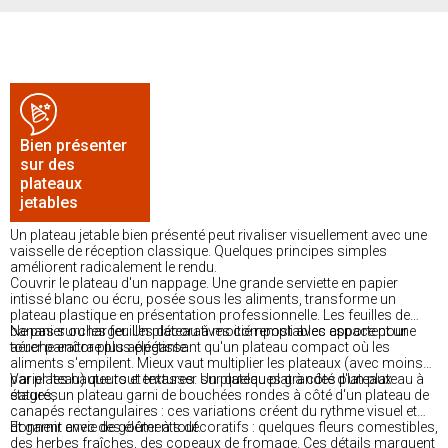
Bien présenter
sur des
plateaux
jetables
Un plateau jetable bien présenté peut rivaliser visuellement avec une
vaisselle de réception classique. Quelques principes simples
améliorent radicalement le rendu.
Couvrir le plateau d'un nappage. Une grande serviette en papier
intissé blanc ou écru, posée sous les aliments, transforme un
plateau plastique en présentation professionnelle. Les feuilles de
bananier ou les feuilles décoratives compostables apportent une
Ne pas surcharger. Un plateau à moitié rempli avec espace pour
touche encore plus élégante.
aérer paraîtra plus appétissant qu'un plateau compact où les
aliments s'empilent. Mieux vaut multiplier les plateaux (avec moins
par plateau) que tout entasser sur quelques grandes plateaux
Varier les hauteurs et textures. Un plateau plat à côté d'un plateau à
saturés.
étages, un plateau garni de bouchées rondes à côté d'un plateau de
canapés rectangulaires : ces variations créent du rythme visuel et
donnent envie de goûter à tout.
Et garnir avec des éléments décoratifs : quelques fleurs comestibles,
des herbes fraîches, des copeaux de fromage. Ces détails marquent