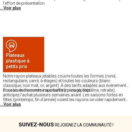
l'effort de présentation.
...Voir plus
Plateaux
plastique à
petits prix
Notre rayon plateaux jetables couvre toutes les formes (rond,
rectangulaire, carré, à étages) et toutes les couleurs (blanc
classique, noir mat, or, argent). À des tarifs adaptés aux événements
occasionnels comme aux buffets pros répétés.
Pour les événements importants (mariage, baptême, retraite),
anticipez l'achat plusieurs semaines avant. Les saisons fortes en
fêtes (printemps, fin d'année) voient les rayons se vider rapidement
...Voir plus
sur les modèles les plus prisés. Disponible dans nos magasins.
SUIVEZ-NOUS
REJOIGNEZ LA COMMUNAUTÉ !