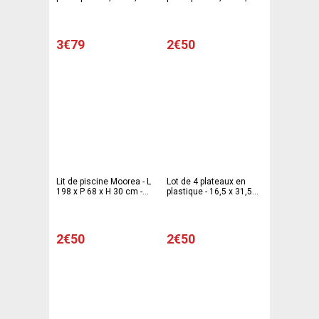
cm - Argenté
cm - Noir
3€79
2€50
Lit de piscine Moorea - L
Lot de 4 plateaux en
198 x P 68 x H 30 cm -
plastique - 16,5 x 31,5
Beige
cm - Bleu turquoise
2€50
2€50