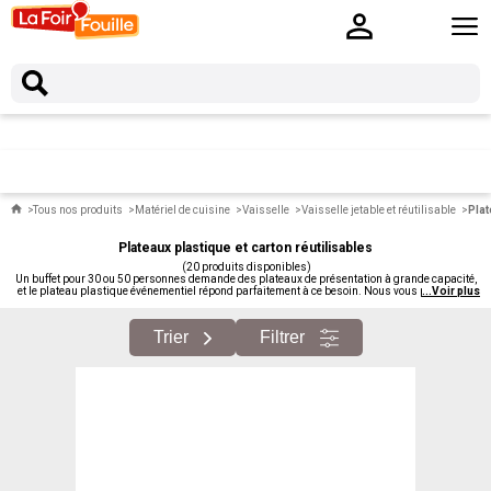
Tous nos produits
Matériel de cuisine
Vaisselle
Vaisselle jetable et réutilisable
Plat
Plateaux plastique et carton réutilisables
(20 produits disponibles)
Un buffet pour 30 ou 50 personnes demande des plateaux de présentation à grande capacité,
et le plateau plastique événementiel répond parfaitement à ce besoin. Nous vous proposons
...
Voir plus
des plateaux en plastique à petits prix : ronds, rectangulaires, carrés, à étages, avec ou sans
poignées. Pour les présentations en buffet.
Trier
Filtrer