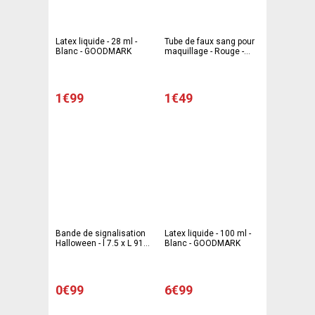
Latex liquide - 28 ml -
Tube de faux sang pour
Blanc - GOODMARK
maquillage - Rouge -
GOODMARK
1€99
1€49
Bande de signalisation
Latex liquide - 100 ml -
Halloween - l 7.5 x L 915
Blanc - GOODMARK
x H 0.01 cm - Jaune -
Noir - C PARTY
0€99
6€99