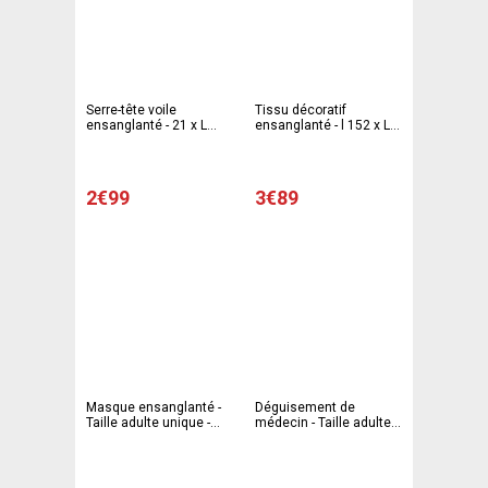
Serre-tête voile
Tissu décoratif
ensanglanté - 21 x L
ensanglanté - l 152 x L
24.5 cm - C'PARTY
215 cm - Blanc - Rouge -
C'PARTY
2€99
3€89
Masque ensanglanté -
Déguisement de
Taille adulte unique -
médecin - Taille adulte
C'PARTY
unique - Rouge, blanc