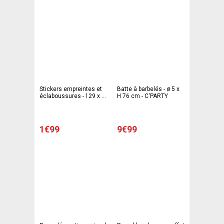
Stickers empreintes et
Batte à barbelés - ø 5 x
éclaboussures - l 29 x L
H 76 cm - C'PARTY
39 x H 0.01 cm - Rouge -
C PARTY
1€99
9€99