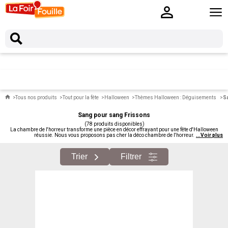
Tous nos produits
Tout pour la fête
Halloween
Thèmes Halloween : Déguisements
S
Sang pour sang Frissons
(78 produits disponibles)
La chambre de l'horreur transforme une pièce en décor effrayant pour une fête d'Halloween
réussie. Nous vous proposons pas cher la déco chambre de l'horreur.
...
Voir plus
Trier
Filtrer