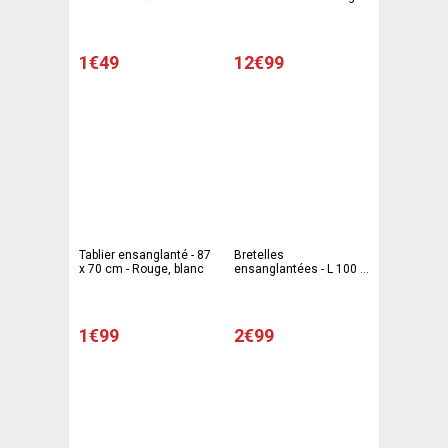
Blanc - Noir - Rouge - C
Blanc - C'PARTY
PARTY
1€49
12€99
Tablier ensanglanté - 87
Bretelles
x 70 cm - Rouge, blanc
ensanglantées - L 100 -
C'PARTY
1€99
2€99