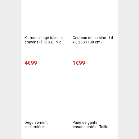
Kit maquillage tubes et
Couteau de cuisine - l 4
crayons - l 15 x L 19 cm
x L 30 x H 30 cm -
- Multicolore -
Multicolore - C'PARTY
GOODMARK
4€99
1€99
Déguisement
Paire de gants
d'infirmière
ensanglantés - Taille
ensanglantée - Taille
adulte unique - C'PARTY
adulte unique - Rouge,