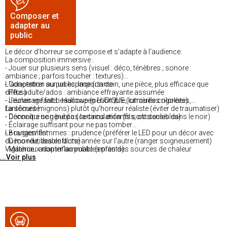
Composer et
adapter au
public
Le décor d'horreur se compose et s'adapte à l'audience.
La composition immersive :
- Jouer sur plusieurs sens (visuel : déco, ténèbres ; sonore :
ambiance ; parfois toucher : textures)
- Concentrer sur un espace (un coin, une pièce, plus efficace que
L'adaptation au public. Importante :
diffus)
- Fête adulte/ados : ambiance effrayante assumée
- L'éclairage fait beaucoup (pénombre, lumières colorées)
- Jeunes enfants : Halloween LUDIQUE (citrouilles rigolotes,
fantômes mignons) plutôt qu'horreur réaliste (éviter de traumatiser)
La sécurité :
- Connaître son public (certains enfants sont sensibles)
- Décor qui ne gêne pas la circulation (fils, obstacles dans le noir)
- Éclairage suffisant pour ne pas tomber
- Bougies/flammes : prudence (préférer le LED pour un décor avec
Le rangement :
du monde, des enfants)
- Déco réutilisable d'une année sur l'autre (ranger soigneusement)
- Matériaux non inflammables près des sources de chaleur
Vigilance : adapter au public (enfants).
...Voir plus