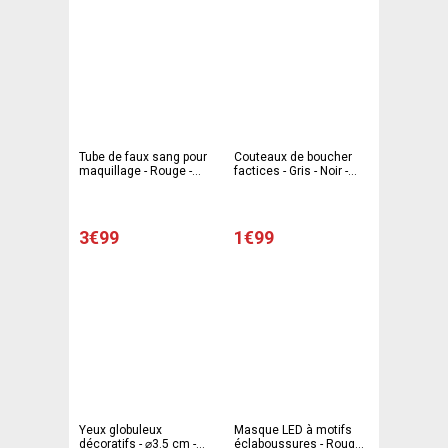
Tube de faux sang pour
Couteaux de boucher
maquillage - Rouge -
factices - Gris - Noir -
GOODMARK
C'PARTY
3€99
1€99
Yeux globuleux
Masque LED à motifs
décoratifs - ⌀3.5 cm -
éclaboussures - Rouge -