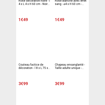
Rose décorative noire - l
Rose blanche avec effet
4 x L 4 x H 60 cm - Noir -
sang - ⌀4 x H 60 cm -
C PARTY
Noir - Blanc - Rouge -
C'PARTY
1€49
1€49
Couteau factice de
Chapeau ensanglanté -
décoration - l 8 x L 75 x
Taille adulte unique -
H 75 cm - Multicolore -
Différents modèles -
C'PARTY
Rouge, noir, blanc
3€99
3€99