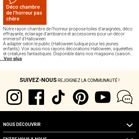
Déco chambre
de l'horreur pas
chère
Notre rayon chambre de l'horreur propose toiles d'araignées, déco
effrayante, éclairage d'ambiance et accessoires pour un décor
immersif d'Halloween.
À adapter selon le public (Halloween ludique pour les jeunes
enfants). Voir aussi nos rayons décorations Halloween, squelettes
et créatures fantastiques. Disponible dans nos magasins (saison
...Voir plus
d'octobre).
SUIVEZ-NOUS
REJOIGNEZ LA COMMUNAUTÉ !
NOUS DÉCOUVRIR