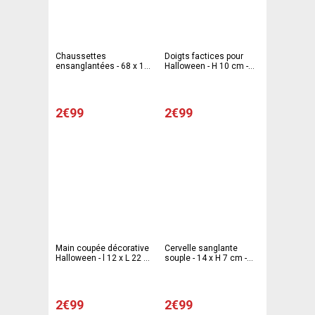
Chaussettes
Doigts factices pour
ensanglantées - 68 x 10
Halloween - H 10 cm -
cm - Rouge, blanc
Rouge - C'PARTY
2€99
2€99
Main coupée décorative
Cervelle sanglante
Halloween - l 12 x L 22 x
souple - 14 x H 7 cm -
H 4 cm - Rouge - C
C'PARTY
PARTY
2€99
2€99