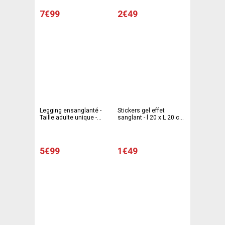
blanc
7€99
2€49
Legging ensanglanté -
Stickers gel effet
Taille adulte unique -
sanglant - l 20 x L 20 cm
Rouge, blanc
- Rouge - C PARTY
5€99
1€49