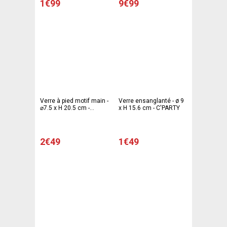
1€99
9€99
Verre à pied motif main -
Verre ensanglanté - ø 9
⌀7.5 x H 20.5 cm -
x H 15.6 cm - C'PARTY
Transparent - Rouge
2€49
1€49