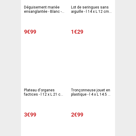
Déguisement mariée
Lot de seringues sans
ensanglantée - Blanc -
aiguille - l 14 x L 12 cm -
Rouge - C'PARTY
Transparent - C'PARTY
9€99
1€29
Plateau d'organes
Tronçonneuse jouet en
factices - l 12 x L 21 cm
plastique - l 4 x L 14.5 x
- Rouge - C'PARTY
H 44.5 cm - Gris - Noir -
C'PARTY
3€99
2€99