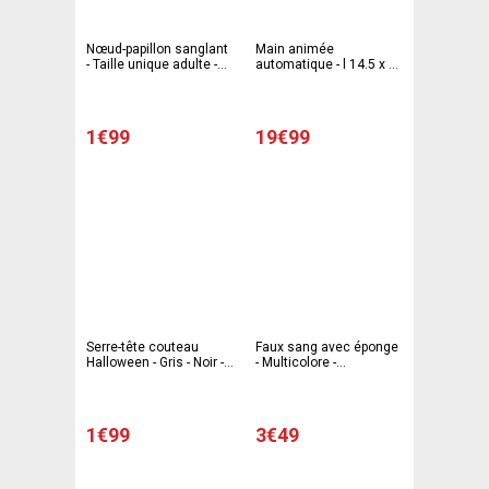
Nœud-papillon sanglant
Main animée
- Taille unique adulte -
automatique - l 14.5 x L
C'PARTY
20 x H 17.5 cm - Rose -
Rouge - C'PARTY
1€99
19€99
Serre-tête couteau
Faux sang avec éponge
Halloween - Gris - Noir -
- Multicolore -
Rouge - C'PARTY
GOODMARK
1€99
3€49