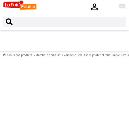
Tous nos produits
Matériel de cuisine
Vaisselle
Vaisselle jetable et réutilisable
Vais