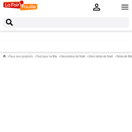
Tous nos produits
Tout pour la fête
Décoration de Noël
Déco table de Noël
Table de fêt