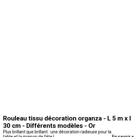
Rouleau tissu décoration organza - L 5 m x l
30 cm - Différents modèles - Or
Plus brillant que brillant : une décoration radieuse pour la
table et la maison de fête !
En savoir +