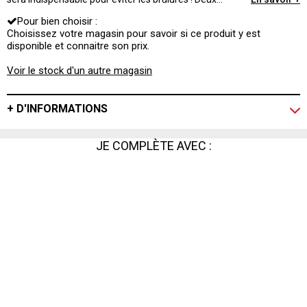
accessoires à toujours avoir chez soi pour sortir les plats
Pour bien choisir :
du four en toute sécurité… et avec style !
Choisissez votre magasin pour savoir si ce produit y est
disponible et connaitre son prix.
Voir le stock d'un autre magasin
+ D'INFORMATIONS
JE COMPLÈTE AVEC :