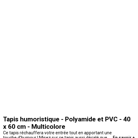
Tapis humoristique - Polyamide et PVC - 40
x 60 cm - Multicolore
Ce tapis réchauffera votre entrée tout en apportant une
touche d'humour ! Misez sur ce tapis aussi décalé que
En savoir +