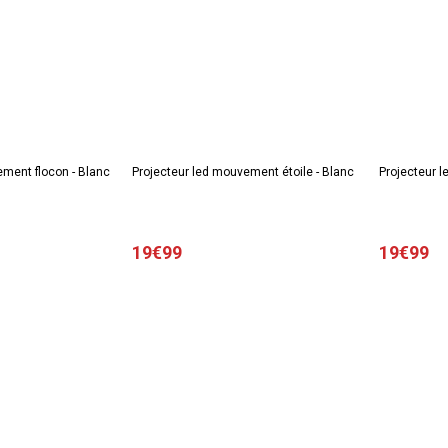
ement flocon - Blanc
Projecteur led mouvement étoile - Blanc
Projecteur l
19€99
19€99