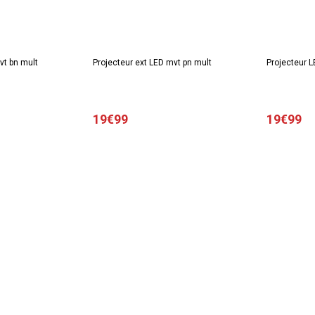
vt bn mult
Projecteur ext LED mvt pn mult
Projecteur L
19€99
19€99