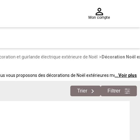
Mon compte
oration et guirlande électrique extérieure de Noël
Décoration Noël e
 Nous vous proposons des décorations de Noël extérieures moins chères
...
Voir plus
lumineux pour jardin.
Trier
Filtrer