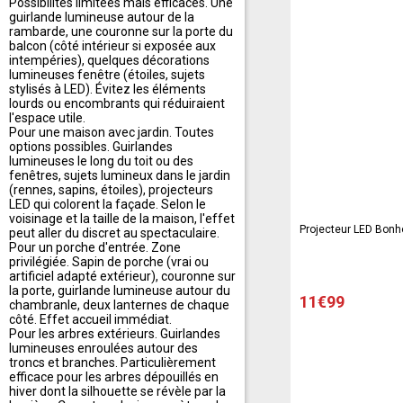
Possibilités limitées mais efficaces. Une
guirlande lumineuse autour de la
rambarde, une couronne sur la porte du
balcon (côté intérieur si exposée aux
intempéries), quelques décorations
lumineuses fenêtre (étoiles, sujets
stylisés à LED). Évitez les éléments
lourds ou encombrants qui réduiraient
l'espace utile.
Pour une maison avec jardin. Toutes
options possibles. Guirlandes
lumineuses le long du toit ou des
fenêtres, sujets lumineux dans le jardin
(rennes, sapins, étoiles), projecteurs
LED qui colorent la façade. Selon le
voisinage et la taille de la maison, l'effet
Projecteur LED Bon
peut aller du discret au spectaculaire.
Pour un porche d'entrée. Zone
privilégiée. Sapin de porche (vrai ou
artificiel adapté extérieur), couronne sur
la porte, guirlande lumineuse autour du
11€99
chambranle, deux lanternes de chaque
côté. Effet accueil immédiat.
Pour les arbres extérieurs. Guirlandes
lumineuses enroulées autour des
troncs et branches. Particulièrement
efficace pour les arbres dépouillés en
hiver dont la silhouette se révèle par la