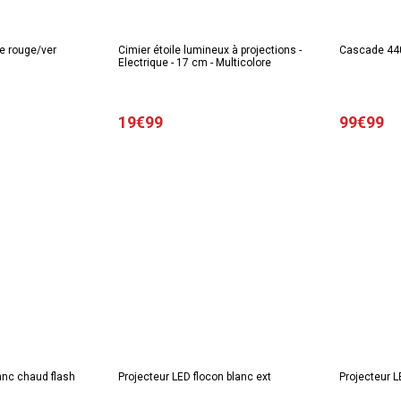
le rouge/ver
Cimier étoile lumineux à projections -
Cascade 440
Electrique - 17 cm - Multicolore
19€99
99€99
nc chaud flash
Projecteur LED flocon blanc ext
Projecteur L