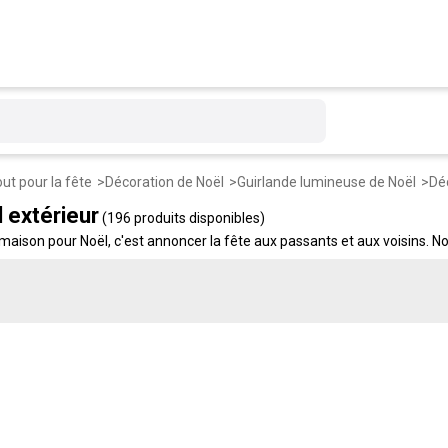
ut pour la fête
Décoration de Noël
Guirlande lumineuse de Noël
Déc
 extérieur
(196 produits disponibles)
a maison pour Noël, c'est annoncer la fête aux passants et aux voisins.
xtérieures, sujets gonflables, projecteurs LED, sapins extérieurs, sujets 