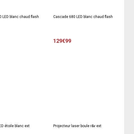
 LED blanc chaud flash
Cascade 680 LED blanc chaud flash
129€99
ED étoile blanc ext
Projecteur laser boule r&v ext