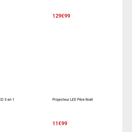
129€99
ED 3 en 1
Projecteur LED Père Noël
11€99