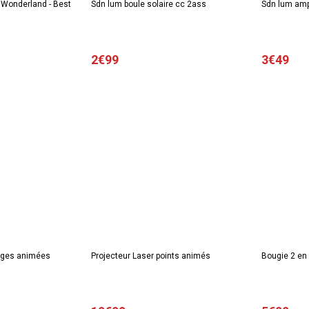
 Wonderland - Best
Sdn lum boule solaire cc 2ass
Sdn lum amp
2€99
3€49
mages animées
Projecteur Laser points animés
Bougie 2 en