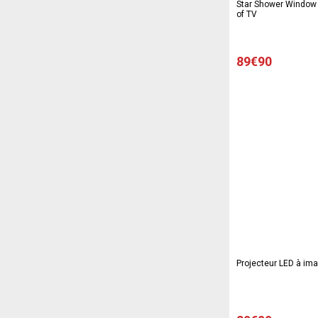
Star Shower Window
of TV
89€90
Projecteur LED à i