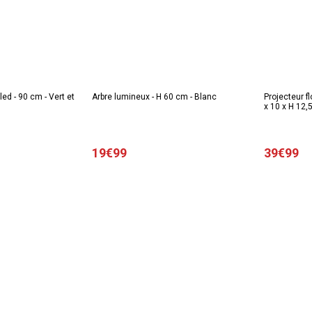
ed - 90 cm - Vert et
Arbre lumineux - H 60 cm - Blanc
Projecteur f
x 10 x H 12,5
19€99
39€99