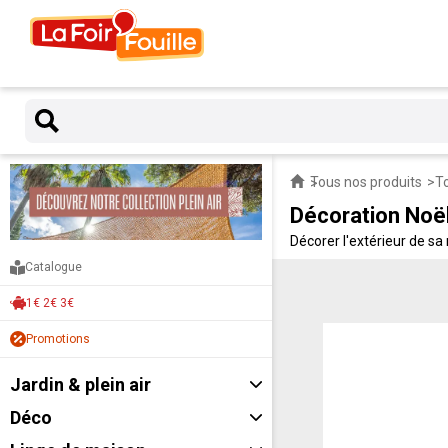
Tous nos produits
To
Décoration Noël
Décorer l'extérieur de s
: guirlandes lumineuses e
Catalogue
1€ 2€ 3€
Promotions
Jardin & plein air
Déco