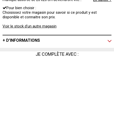
indispensables dans la préparation de vos repas pour
Pour bien choisir :
éviter de vous brûler les mains.
Choisissez votre magasin pour savoir si ce produit y est
disponible et connaitre son prix.
Voir le stock d'un autre magasin
+ D'INFORMATIONS
JE COMPLÈTE AVEC :