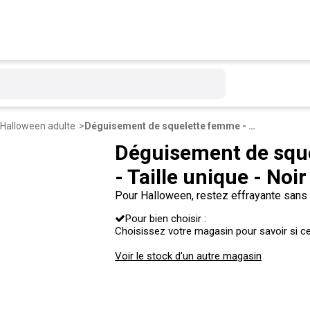
Halloween adulte
Déguisement de squelette femme - 100 % Polyester - Taille unique - Noir et blanc
Déguisement de sque
- Taille unique - Noir
Pour Halloween, restez effrayante sans
complet de squelette doté d'une paire d'
Pour bien choisir :
accessoires et c'est parti !
Choisissez votre magasin pour savoir si ce 
Voir le stock d'un autre magasin