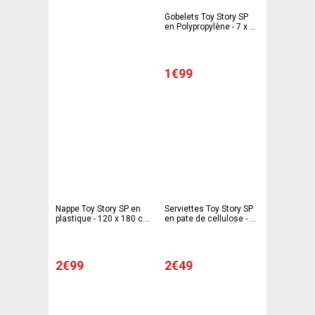
Gobelets Toy Story SP
en Polypropylène - 7 x 7
x 8 cm - Multicolore
1€99
Nappe Toy Story SP en
Serviettes Toy Story SP
plastique - 120 x 180 cm
en pate de cellulose - 33
- Multicolore
x 33 cm - Multicolore
2€99
2€49