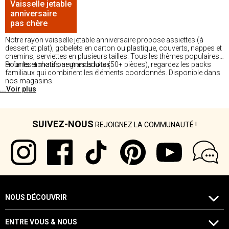
Vaisselle jetable
anniversaire
pas chère
Notre rayon vaisselle jetable anniversaire propose assiettes (à
dessert et plat), gobelets en carton ou plastique, couverts, nappes et
chemins, serviettes en plusieurs tailles. Tous les thèmes populaires
enfants et motifs neutres adultes.
Pour les achats par grands lots (50+ pièces), regardez les packs
familiaux qui combinent les éléments coordonnés. Disponible dans
nos magasins.
...Voir plus
SUIVEZ-NOUS
REJOIGNEZ LA COMMUNAUTÉ !
NOUS DÉCOUVRIR
ENTRE VOUS & NOUS