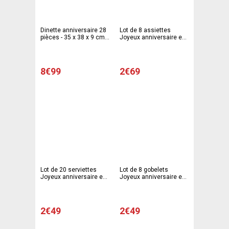
Dinette anniversaire 28
Lot de 8 assiettes
pièces - 35 x 38 x 9 cm -
Joyeux anniversaire en
Multicolore
carton avec film
plastique - 23 cm -
Multicolore
8€99
2€69
Lot de 20 serviettes
Lot de 8 gobelets
Joyeux anniversaire en
Joyeux anniversaire en
ouate de cellulose - 33 x
carton et film PE - 25 cl -
33 cm - Multicolore
Multicolore
2€49
2€49