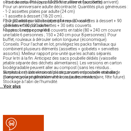
- 1 set de couverts (ou seulement cuillère et fourchette)
sets couverts. Prévoyez 10-20 % en réserve (accidents arrivent).
Pour un anniversaire adulte décontracté. Quantités plus généreuses :
- 1-2 assiettes plates par adulte (24 cm)
- 1 assiette à dessert (18-20 cm)
- 2-3 gobelets par adulte (apéritif + repas + café)
Pour 30 adultes : 60 assiettes plates + 30 assiettes à dessert + 90
- 3-4 serviettes par adulte
gobelets + 100-120 serviettes + 30 sets couverts.
- 1 set couverts complets
Nappes. 1 nappe pour 6-8 couverts en table (80 × 240 cm couvre
une table 6 personnes ; 150 × 240 cm pour 8 personnes). Pour
buffet, rouleaux à dérouler selon longueur (économique).
Conseils. Pour l'achat en lot, privilégiez les packs familiaux qui
combinent plusieurs éléments (assiettes + gobelets + serviettes
assortis). Meilleur rapport prix-unité que les achats séparés.
Pour le tri à la fin. Anticipez des sacs poubelle dédiés (vaisselle
jetable séparée des déchets alimentaires). Les versions en carton
biodégradable peuvent aller au compost (sans les résidus
alimentaires). Les versions plastique vont en poubelle standard
Surplus. Le matériel non utilisé se conserve dans son emballage
(sans recyclage généralement à cause des résidus).
d'origine pour réutilisation ultérieure (autre anniversaire, fête future).
Stockage à l'abri de l'humidité.
...Voir plus