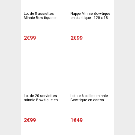
Lot de 8 assiettes
Nappe Minnie Bow-tique
Minnie Bow-tique en
en plastique - 120 x 180
carton - 23 cm -
cm -Multicolore
Multicolore
2€99
2€99
Lot de 20 serviettes
Lot de 6 pailles minnie
minnie Bow-tique en
Bow-tique en carton - 24
pate de cellulose - 33 x
cm - Multicolore
33 cm - Multicolore
2€99
1€49