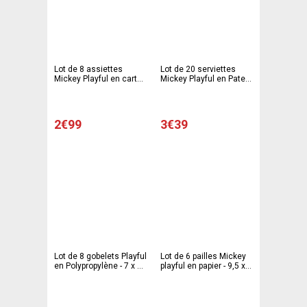
Lot de 8 assiettes
Lot de 20 serviettes
Mickey Playful en carton
Mickey Playful en Pate
- 23 cm - Multicolore
de cellulose - 33 x 33
cm - Multicolore
2€99
3€39
Lot de 8 gobelets Playful
Lot de 6 pailles Mickey
en Polypropylène - 7 x 7
playful en papier - 9,5 x
x 8 cm - Multicolore
31 cm - Multicolore