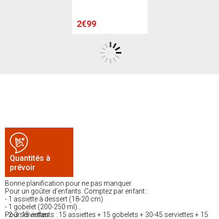
2€99
Quantités à
prévoir
Bonne planification pour ne pas manquer.
Pour un goûter d'enfants. Comptez par enfant :
- 1 assiette à dessert (18-20 cm)
- 1 gobelet (200-250 ml)
- 2-3 serviettes
Pour 15 enfants : 15 assiettes + 15 gobelets + 30-45 serviettes + 15