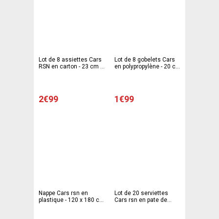
Lot de 8 assiettes Cars
Lot de 8 gobelets Cars
RSN en carton - 23 cm -
en polypropylène - 20 cl -
Multicolore
Multicolore
2€99
1€99
Nappe Cars rsn en
Lot de 20 serviettes
plastique - 120 x 180 cm
Cars rsn en pate de
- Multicolore
cellulose - 33 x 33 cm -
Multicolore