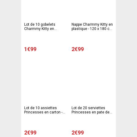
Lot de 10 gobelets
Nappe Charmmy Kitty en
Charmmy Kitty en
plastique - 120 x 180 cm
polypropylène - 7 x 7 x 8
- Multicolore
cm - Multicolore
1€99
2€99
Lot de 10 assiettes
Lot de 20 serviettes
Princesses en carton -
Princesses en pate de
23 cm - Multicolore
cellulose - 33 x 33 cm -
Multicolore
2€99
2€99