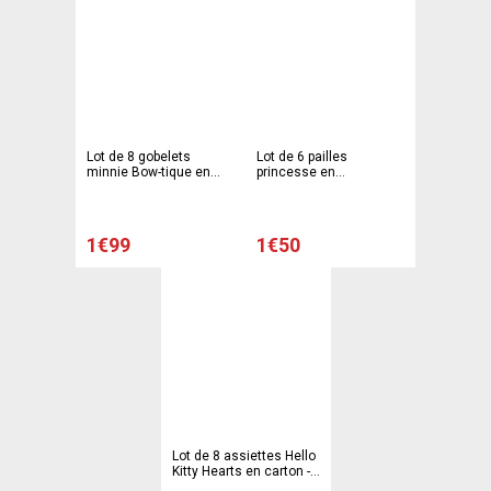
Lot de 8 gobelets
Lot de 6 pailles
minnie Bow-tique en
princesse en
polypropylène - 7 x 7 x 8
polystyrène et carton -
cm - Multicolore
24 cm - Multicolore
1€99
1€50
Lot de 8 assiettes Hello
Kitty Hearts en carton -
23 cm - Multicolore