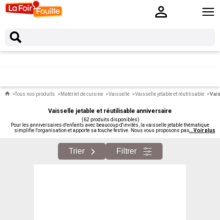
Tous nos produits
Matériel de cuisine
Vaisselle
Vaisselle jetable et réutilisable
Vais
Vaisselle jetable et réutilisable anniversaire
(62 produits disponibles)
Pour les anniversaires d'enfants avec beaucoup d'invités, la vaisselle jetable thématique
simplifie l'organisation et apporte sa touche festive. Nous vous proposons pas cher la
...
Voir plus
vaisselle jetable anniversaire : assiettes, gobelets, couverts, nappes, serviettes.
Trier
Filtrer