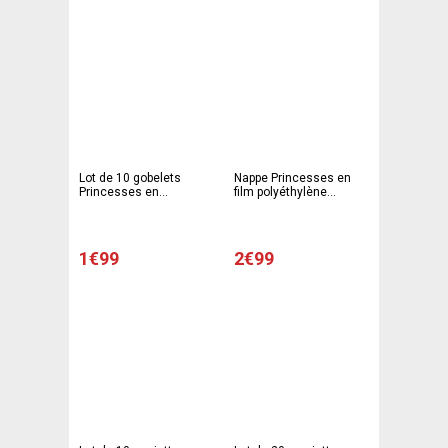
Lot de 10 gobelets
Nappe Princesses en
Princesses en
film polyéthylène
polypropylène - 20 cl -
imprimé - 120 x 180 cm -
Multicolore
Multicolore
1€99
2€99