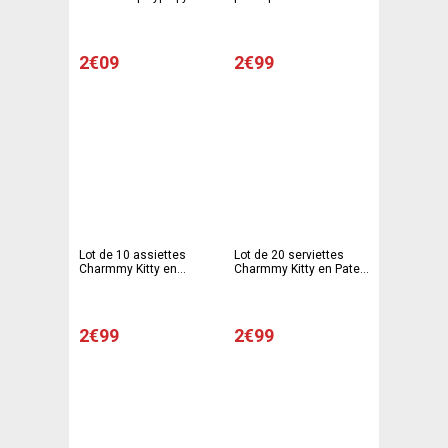
- 20 cm - Multicolore
- Multicolore
2€09
2€99
Lot de 10 assiettes
Lot de 20 serviettes
Charmmy Kitty en
Charmmy Kitty en Pate
carton - 23 cm -
de Cellulose - 33 cm -
Multicolore
Multicolore
2€99
2€99