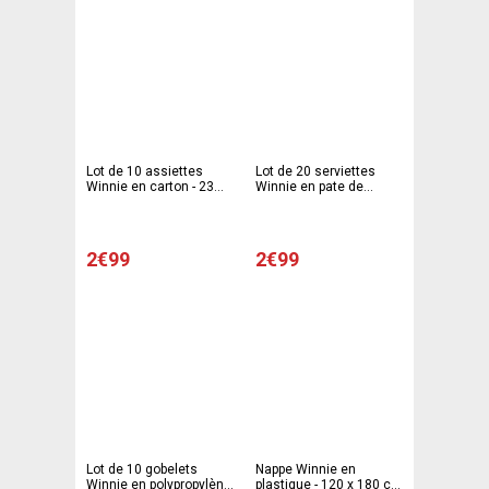
Lot de 10 assiettes
Lot de 20 serviettes
Winnie en carton - 23
Winnie en pate de
cm - Multicolore
cellulose - 33 x 33 cm -
Multicolore
2€99
2€99
Lot de 10 gobelets
Nappe Winnie en
Winnie en polypropylène
plastique - 120 x 180 cm