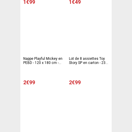
1€99
1€49
Nappe Playful Mickey en
Lot de 8 assiettes Toy
PEBD - 120 x 180 cm -
Story SP en carton - 23
Multicolore
cm - Multicolore
2€99
2€99