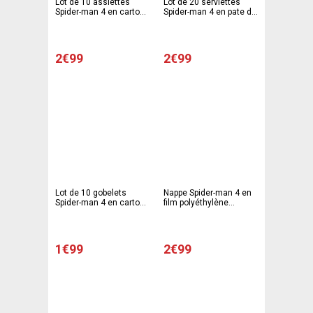
Lot de 10 assiettes
Lot de 20 serviettes
Spider-man 4 en carton -
Spider-man 4 en pate de
23 cm - Multicolore
cellulose - 33 x 33 cm -
Multicolore
2€99
2€99
Lot de 10 gobelets
Nappe Spider-man 4 en
Spider-man 4 en carton -
film polyéthylène
20 cl - Multicolore
imprimé - 120 x 180 cm -
Multicolore
1€99
2€99