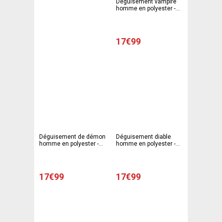
Déguisement vampire
homme en polyester -
T2, T3 adulte - Rouge
17€99
Déguisement de démon
Déguisement diable
homme en polyester -
homme en polyester -
T2,T3 adulte - Pourpre
T2, T3 adulte - Rouge
17€99
17€99