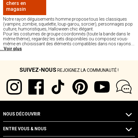
chers en
magasin
Notre rayon déguisements homme propose tous les classiques
(vampire, zombie, squelette, loup-garou, sorcier), personnages pop
culture, humoristiques, Halloween chic élégant.
Pour les costumes de groupe coordonnés (toute la bande dans le
même thème), regardez les sets disponibles ou composez vous-
même en choisissant des éléments compatibles dans nos rayons.
...Voir plus
Disponible dans nos magasins.
SUIVEZ-NOUS
REJOIGNEZ LA COMMUNAUTÉ !
NOUS DÉCOUVRIR
ENTRE VOUS & NOUS