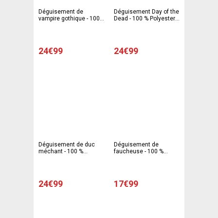
Déguisement de
Déguisement Day of the
vampire gothique - 100
Dead - 100 % Polyester -
% Polyester - Noir et
Taille unique - Noir et
rouge - Taille unique
rouge
24€99
24€99
Déguisement de duc
Déguisement de
méchant - 100 %
faucheuse - 100 %
Polyester - Taille unique
Polyester -Taille adulte -
- Noir et blanc
Noir et gris
24€99
17€99