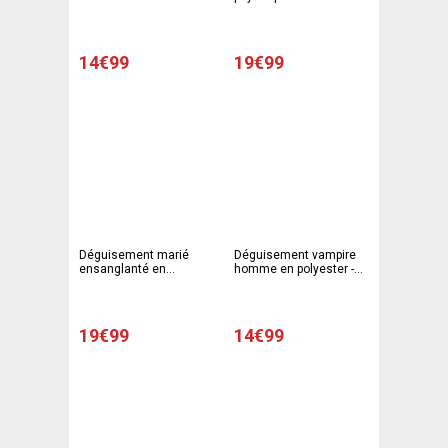
Rouge et blanc
14€99
19€99
Déguisement marié
Déguisement vampire
ensanglanté en
homme en polyester -
polyester - Taille unique
Taille unique adulte -
- Blanc et rouge
Noir et rouge
19€99
14€99