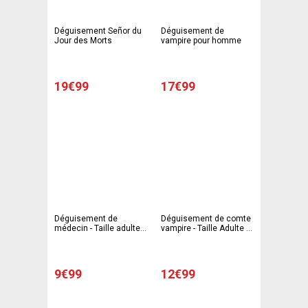
Déguisement Señor du
Déguisement de
Jour des Morts
vampire pour homme
19€99
17€99
Déguisement de
Déguisement de comte
médecin - Taille adulte
vampire - Taille Adulte -
unique - Rouge, blanc
Noir, rouge, blanc
9€99
12€99