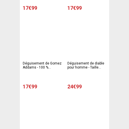
17€99
17€99
Déguisement de Gomez
Déguisement de diable
Addams - 100 %
pour homme - Taille
Polyester - Taille adulte -
unique
Noir et blanc
17€99
24€99