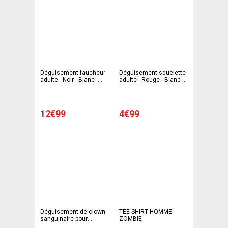
Déguisement faucheur
Déguisement squelette
adulte - Noir - Blanc -
adulte - Rouge - Blanc -
C'PARTY
C'PARTY
12€99
4€99
Déguisement de clown
TEE-SHIRT HOMME
sanguinaire pour
ZOMBIE
homme - Taille adulte