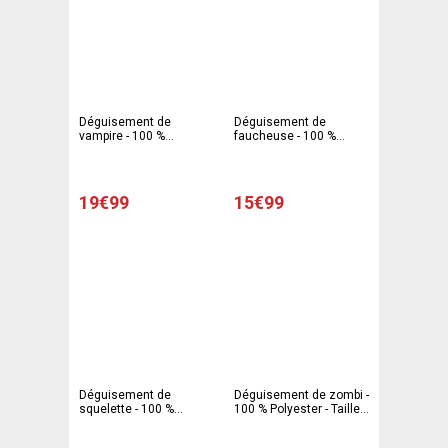
Déguisement de
Déguisement de
vampire - 100 %
faucheuse - 100 %
Polyester - Taille adulte -
Polyester - Taille adulte -
Noir et rouge
Noir
19€99
15€99
Déguisement de
Déguisement de zombi -
squelette - 100 %
100 % Polyester - Taille
Polyester - Taille adulte -
adulte - Gris et rouge
Noir et blanc