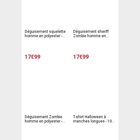
Déguisement squelette
Déguisement sheriff
homme en polyester -
Zombie homme en
T2, T3 adulte - Noir
polyester - T2, T3 adulte
- Noir et jaune
17€99
17€99
Déguisement Zombie
T-shirt Halloween à
homme en polyester -
manches longues - 100
T2, T3 adulte - Noir
% Polyester - Taille
unique - Multicolore