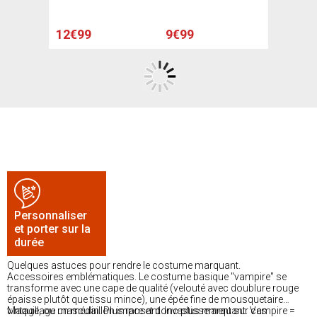
unique - Rouge, noir
12€99
9€99
Personnaliser
et porter sur la
durée
Quelques astuces pour rendre le costume marquant.
Accessoires emblématiques. Le costume basique "vampire" se
transforme avec une cape de qualité (velouté avec doublure rouge
épaisse plutôt que tissu mince), une épée fine de mousquetaire
vintage, ou un médaillon imposant. Investissement sur ces
Maquillage masculin. Plus rare et donc plus marquant. Vampire =