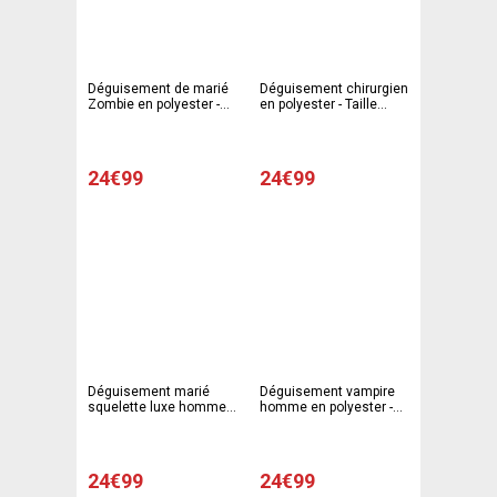
Déguisement de marié
Déguisement chirurgien
Zombie en polyester -
en polyester - Taille
Taille unique - Blanc et
Unique - Bleu
noir
24€99
24€99
Déguisement marié
Déguisement vampire
squelette luxe homme
homme en polyester -
en polyester - Taille
Taille unique - Rouge et
unique - Noir
noir
24€99
24€99