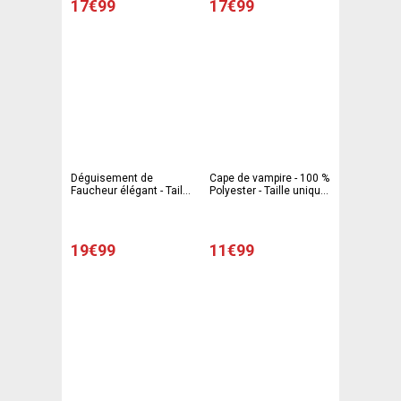
17€99
17€99
Déguisement de
Cape de vampire - 100 %
Faucheur élégant - Taille
Polyester - Taille unique
Adulte - Noir
- Noir ou rouge
19€99
11€99