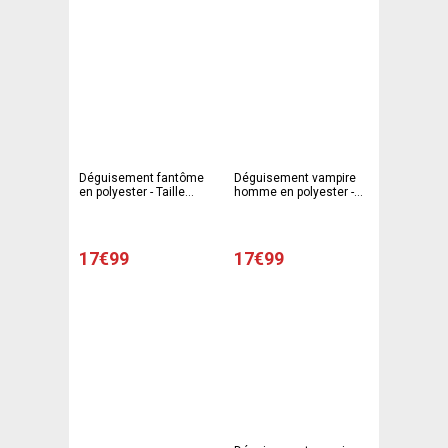
Déguisement fantôme
Déguisement vampire
en polyester - Taille
homme en polyester -
unique - Noir
T2, T3 adulte - Mauve
17€99
17€99