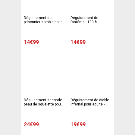
Déguisement de
Déguisement de
prisonnier zombie pour
fantôme - 100 %
adulte - Taille unique -
Polyester - Taille adulte -
Noir, blanc, rouge
Noir
14€99
14€99
Déguisement seconde
Déguisement de diable
peau de squelette pour
infernal pour adulte -
adulte - Taille unique -
Taille unique - Noir,
Noir, blanc
rouge
24€99
19€99