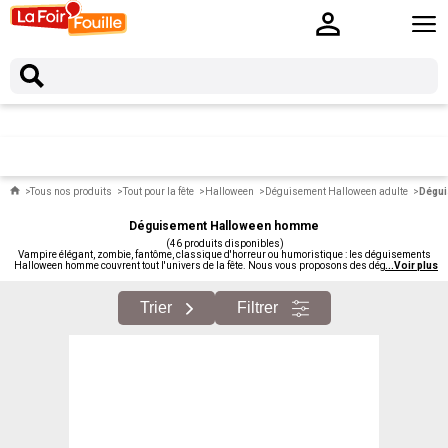
Tous nos produits
Tout pour la fête
Halloween
Déguisement Halloween adulte
Dégui
Déguisement Halloween homme
(46 produits disponibles)
Vampire élégant, zombie, fantôme, classique d'horreur ou humoristique : les déguisements
Halloween homme couvrent tout l'univers de la fête. Nous vous proposons des déguisements
...
Voir plus
homme Halloween moins chers : costumes complets, pop culture, humoristiques, halloween
chic.
Trier
Filtrer