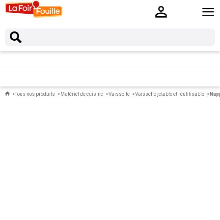
Tous nos produits
Matériel de cuisine
Vaisselle
Vaisselle jetable et réutilisable
Nap