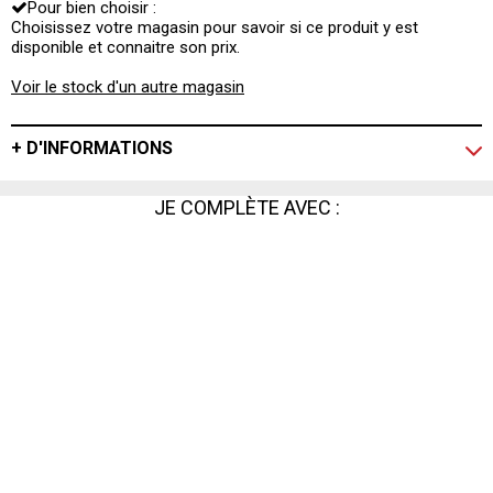
Pour bien choisir :
repas, qu'il s'agisse d'un mariage, d'une réception ou
d'un dîner formel. Facile à découper à la taille souhaitée,
Choisissez votre magasin pour savoir si ce produit y est
elle s'adapte à toutes les configurations de table, offrant
disponible et connaitre son prix.
une solution pratique et esthétique pour vos décorations
de table.
Voir le stock d'un autre magasin
+ D'INFORMATIONS
JE COMPLÈTE AVEC :