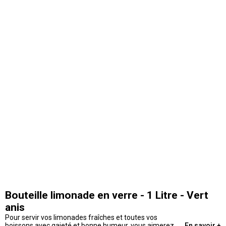
Bouteille limonade en verre - 1 Litre - Vert
anis
Pour servir vos limonades fraîches et toutes vos
boissons avec gaieté et bonne humeur, vous aimerez
En savoir +