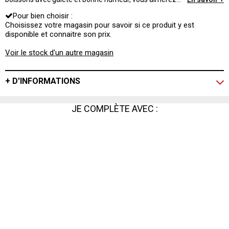
cette bouteille colorée vert anis. Son bouchon
Pour bien choisir :
mécanique est hermétique et tient très bien la pression.
Choisissez votre magasin pour savoir si ce produit y est
disponible et connaitre son prix.
Voir le stock d'un autre magasin
+ D'INFORMATIONS
JE COMPLÈTE AVEC :