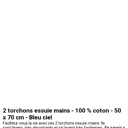
2 torchons essuie mains - 100 % coton - 50
x 70 cm - Bleu ciel
Facilitez-vous la vie avec ces 2 torchons essuie-mains. Ils
sont légers, très absorbants et se lavent très facilement
En savoir +