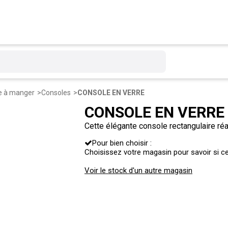
e à manger
Consoles
CONSOLE EN VERRE
CONSOLE EN VERRE
Cette élégante console rectangulaire réal
dans tous les styles de décorations. Son
Pour bien choisir :
qualité ainsi qu'une structure géométriq
Choisissez votre magasin pour savoir si ce 
épurez votre déco !
Voir le stock d'un autre magasin