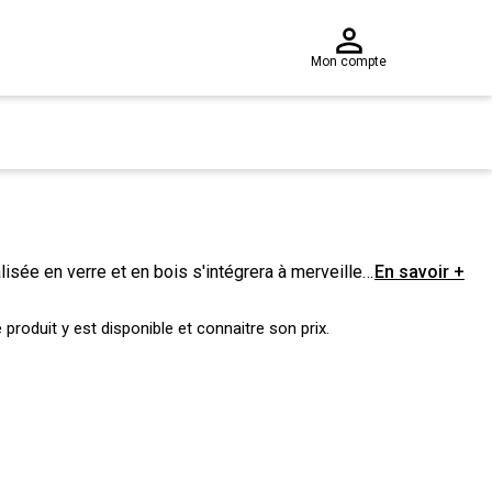
Mon compte
isée en verre et en bois s'intégrera à merveille
En savoir +
 verre transparent laisse percevoir un travail de
ue très tendance, N'attendez plus, modernisez et
produit y est disponible et connaitre son prix.