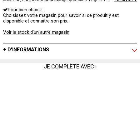
polyvalent, il vous permet un entretien facile de votre
Pour bien choisir :
maison. Avec 5 embouts qui s'adaptent à vos besoins.
Choisissez votre magasin pour savoir si ce produit y est
disponible et connaitre son prix.
Voir le stock d'un autre magasin
+ D'INFORMATIONS
JE COMPLÈTE AVEC :