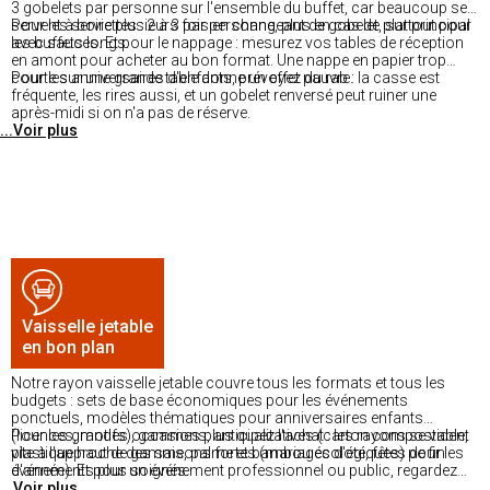
3 gobelets par personne sur l'ensemble du buffet, car beaucoup se
servent à boire plusieurs fois en changeant de gobelet, surtout pour
Pour les serviettes : 2 à 3 par personne, plus en cas de plat principal
les buffets longs.
avec sauces. Et pour le nappage : mesurez vos tables de réception
en amont pour acheter au bon format. Une nappe en papier trop
courte sur une grande table donne un effet pauvre.
Pour les anniversaires d'enfants, prévoyez du rab : la casse est
fréquente, les rires aussi, et un gobelet renversé peut ruiner une
après-midi si on n'a pas de réserve.
...Voir plus
Vaisselle jetable
en bon plan
Notre rayon vaisselle jetable couvre tous les formats et tous les
budgets : sets de base économiques pour les événements
ponctuels, modèles thématiques pour anniversaires enfants
(licences, motifs), gammes plus qualitatives (carton compostable,
Pour les grandes occasions, anticipez l'achat : les rayons se vident
plastique haut de gamme, palme et bambou écologiques) pour les
vite à l'approche des saisons fortes (mariages d'été, fêtes de fin
événements plus soignés.
d'année). Et pour un événement professionnel ou public, regardez
...Voir plus
les conditionnements en gros format qui sont souvent plus