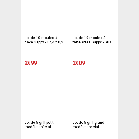
Lot de 10 moules à
Lot de 10 moules à
cake Gappy - 17,4 x 0,24
tartelettes Gappy - Gris
cm - Aluminium - Gris
2€99
2€09
Lot de 5 grill petit
Lot de 5 grill grand
modèle spécial
modèle spécial
barbecue Gappy - 17,4 x
barbecue Gappy - 17,4 x
0,24 xm - Aluminium -
0,24 xm - Aluminium -