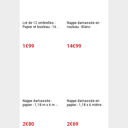
Lot de 12 ombrelles -
Nappe damassée en
Papier et bouleau - 16 x
rouleau - Blanc
9,5 x 2 cm - Multicolore
1€99
14€99
Nappe damassée -
Nappe damassée en
papier - 1,18 m x 6 m -
papier - 1,18 x 6 mètres -
Rouge
Vert sapin
2€80
2€69