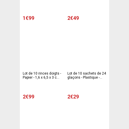
Bouleau - 16 x 9,5 x 1,9
cm - Marron
1€99
2€49
Lot de 10 rinces doigts -
Lot de 10 sachets de 24
Papier - 1,6 x 6,5 x 3 cm -
glaçons - Plastique -
Blanc
24,5 x 13 x 5 cm - Blanc
2€99
2€29