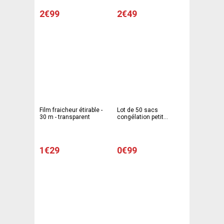
Gris
Gris
2€99
2€49
Film fraicheur étirable -
Lot de 50 sacs
30 m - transparent
congélation petit
modèle Gappy - 18 x 25
cm - Polyéthylène -
Blanc
1€29
0€99