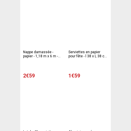
Nappe damassée -
Serviettes en papier
papier - 1,18 m x 6 m -
pour fête - l 38 x L 38 cm
Bordeaux
- Blanc - C'PARTY
2€59
1€59