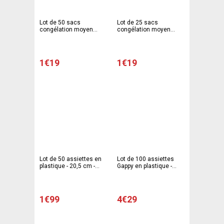
Lot de 50 sacs
Lot de 25 sacs
congélation moyen
congélation moyen
modèle Gappy - 18 x 25
modèle Gappy - 18 x 25
cm - Polyéthylène -
cm - Polyéthylène -
Blanc
Blanc
1€19
1€19
Lot de 50 assiettes en
Lot de 100 assiettes
plastique - 20,5 cm -
Gappy en plastique -
Polystyrène - Blanc
20,5 cm - Polystyrène -
Blanc
1€99
4€29