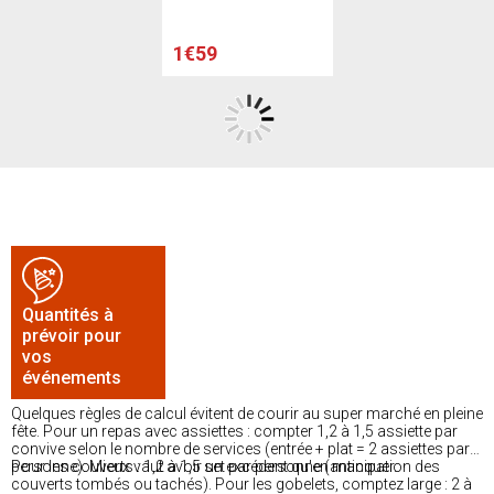
1€59
Quantités à
prévoir pour
vos
événements
Quelques règles de calcul évitent de courir au super marché en pleine
fête. Pour un repas avec assiettes : compter 1,2 à 1,5 assiette par
convive selon le nombre de services (entrée + plat = 2 assiettes par
personne). Mieux vaut avoir un excédent qu'en manquer.
Pour les couverts : 1,2 à 1,5 set par personne (anticipation des
couverts tombés ou tachés). Pour les gobelets, comptez large : 2 à