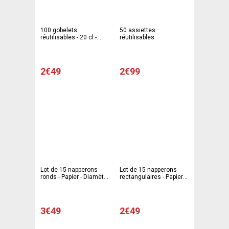
100 gobelets
50 assiettes
réutilisables - 20 cl -
réutilisables
Blanc
2€49
2€99
Lot de 15 napperons
Lot de 15 napperons
ronds - Papier - Diamètre
rectangulaires - Papier -
32 cm - Blanc
30 x 19 cm - Blanc
3€49
2€49