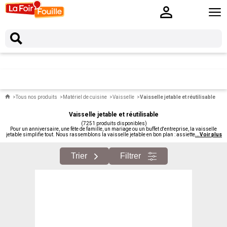
Tous nos produits
Matériel de cuisine
Vaisselle
Vaisselle jetable et réutilisable
Vaisselle jetable et réutilisable
(7251 produits disponibles)
Pour un anniversaire, une fête de famille, un mariage ou un buffet d'entreprise, la vaisselle
jetable simplifie tout. Nous rassemblons la vaisselle jetable en bon plan : assiettes, couverts,
...
Voir plus
gobelets, plateaux, nappes et serviettes en papier. Pour les grandes tablées sans la corvée du
lavage.
Trier
Filtrer