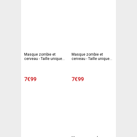
Masque zombie et
Masque zombie et
cerveau - Taille unique -
cerveau - Taille unique -
beige
Gris foncé
7€99
7€99