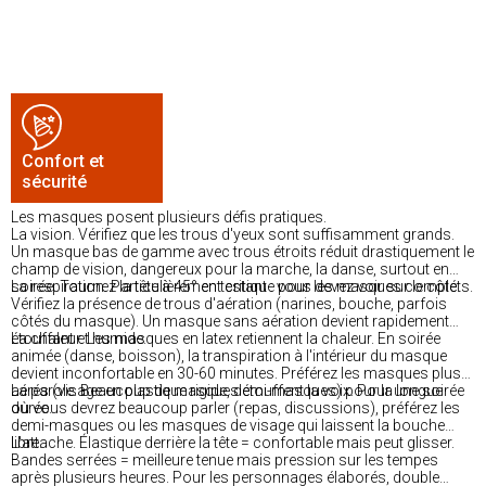
Confort et
sécurité
Les masques posent plusieurs défis pratiques.
La vision. Vérifiez que les trous d'yeux sont suffisamment grands.
Un masque bas de gamme avec trous étroits réduit drastiquement le
champ de vision, dangereux pour la marche, la danse, surtout en
soirée. Tournez la tête à 45° en testant : vous devez voir sur le côté.
La respiration. Particulièrement critique pour les masques complets.
Vérifiez la présence de trous d'aération (narines, bouche, parfois
côtés du masque). Un masque sans aération devient rapidement
étouffant et humide.
La chaleur. Les masques en latex retiennent la chaleur. En soirée
animée (danse, boisson), la transpiration à l'intérieur du masque
devient inconfortable en 30-60 minutes. Préférez les masques plus
aérés (visage en plastique rigide, demi-masques) pour la longue
La parole. Beaucoup de masques étouffent la voix. Pour une soirée
durée.
où vous devrez beaucoup parler (repas, discussions), préférez les
demi-masques ou les masques de visage qui laissent la bouche
libre.
L'attache. Élastique derrière la tête = confortable mais peut glisser.
Bandes serrées = meilleure tenue mais pression sur les tempes
après plusieurs heures. Pour les personnages élaborés, double