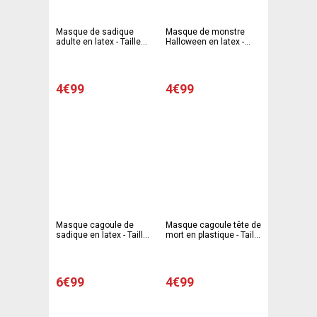
Masque de sadique
Masque de monstre
adulte en latex - Taille
Halloween en latex -
unique - Différents
Taille unique - 6
coloris
modèles différents
4€99
4€99
Masque cagoule de
Masque cagoule tête de
sadique en latex - Taille
mort en plastique - Taille
unique - 3 modèles
adulte - Noir et vert
différents
6€99
4€99