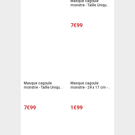
Masque cagoule
monstre - Taille Unique -
gris
7€99
Masque cagoule
Masque cagoule
monstre - Taille Unique -
monstre - 24 x 17 cm -
rouge
Différents coloris
7€99
1€99