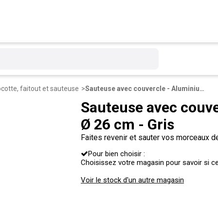
cotte, faitout et sauteuse
Sauteuse avec couvercle - Aluminium Céramique - Ø 26 cm - Gris
Sauteuse avec couve
Ø 26 cm - Gris
Faites revenir et sauter vos morceaux 
sauteuse avec couvercle en céramique. E
Pour bien choisir :
grasses et résiste aux rayures.
Choisissez votre magasin pour savoir si ce 
Voir le stock d'un autre magasin