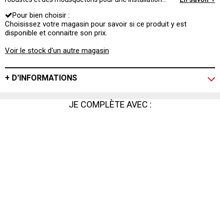
sécurisée. Idéal pour suspendre votre hamac entre deux
Pour bien choisir :
arbres ou sur une structure adaptée, il assure une
stabilité optimale. Parfait pour les moments de détente
Choisissez votre magasin pour savoir si ce produit y est
en plein air, que ce soit dans votre jardin ou lors de vos
disponible et connaitre son prix.
escapades en camping.
Voir le stock d'un autre magasin
+ D'INFORMATIONS
JE COMPLÈTE AVEC :